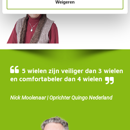
Weigeren
5 wielen zijn veiliger dan 3 wielen
en comfortabeler dan 4 wielen
Nick Moolenaar | Oprichter Quingo Nederland