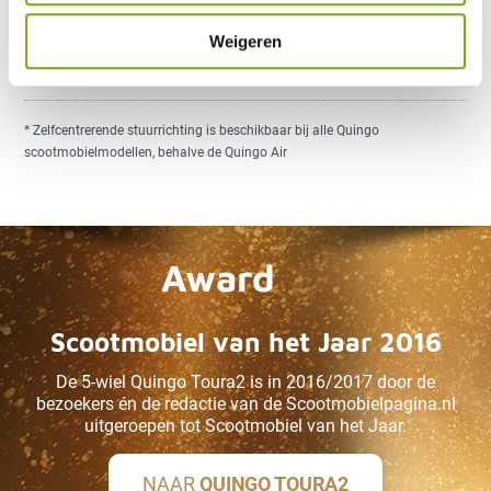
Stoep oprijden met 45 graden
(alleen in noodgevallen)
Weigeren
Zelfcentrerende stuurinrichting
*
* Zelfcentrerende stuurrichting is beschikbaar bij alle Quingo
scootmobielmodellen, behalve de Quingo Air
Award
Scootmobiel van het Jaar 2016
De 5-wiel Quingo Toura2 is in 2016/2017 door de
bezoekers én de redactie van de Scootmobielpagina.nl
uitgeroepen tot Scootmobiel van het Jaar.
NAAR
QUINGO TOURA2