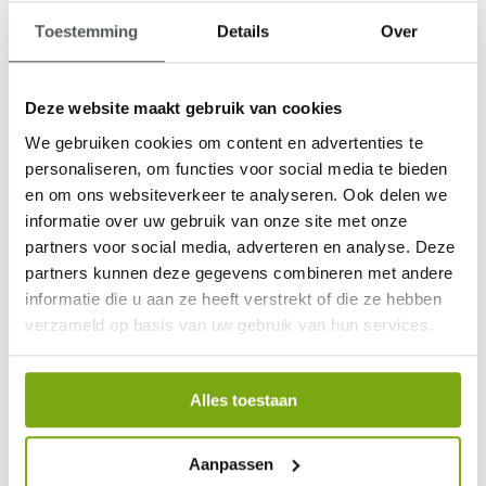
Toestemming
Details
Over
Deze website maakt gebruik van cookies
We gebruiken cookies om content en advertenties te
Het verschil in veiligheid
personaliseren, om functies voor social media te bieden
en om ons websiteverkeer te analyseren. Ook delen we
tussen de 5-wiel Quingo en de traditionele 3- en 4-
informatie over uw gebruik van onze site met onze
wiel scootmobielen
partners voor social media, adverteren en analyse. Deze
partners kunnen deze gegevens combineren met andere
Kenmerk
3-wieler
4-wieler
Quingo 5-
informatie die u aan ze heeft verstrekt of die ze hebben
wieler
verzameld op basis van uw gebruik van hun services.
Veilig manoeuvreren bij hoge
snelheid
Gewichtsverdeling
Alles toestaan
Stabiliteit in schuine bocht
Aanpassen
Stoep oprijden met 90 graden