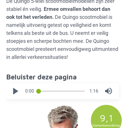
De Quingo 5-wiel scootmobielmodellen zijn zeer
stabiel én veilig.
Ermee omvallen behoort dan
ook tot het verleden.
De Quingo scootmobiel is
namelijk uitvoerig getest op veiligheid en komt
telkens als beste uit de bus. U neemt er veilig
stoepjes en scherpe bochten mee. De Quingo
scootmobiel presteert eenvoudigweg uitmuntend
in allerlei verkeerssituaties!
Beluister deze pagina
0:00
1:16
9,1
klantenbeoordeling