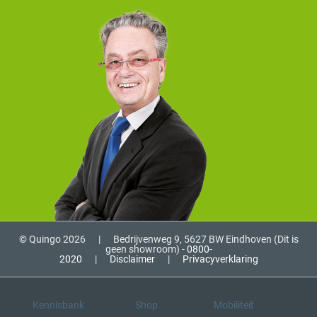
© Quingo 2026
|
Bedrijvenweg 9, 5627 BW Eindhoven (Dit is
geen showroom) -
0800-
2020
|
Disclaimer
|
Privacyverklaring
Kennisbank
Shop
Mobiliteit