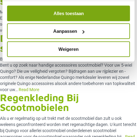
scootmobiel
Met een overkapping voor een scootmobiel kunt u droog op pad gaan.
Alles toestaan
Echter, er kleven ook nogal wat nadelen aan een overkapping voor
scootmobiel zodat het verstandig is om u eerst eens goed te oriënteren
voordat u besluit over de aanschaf van…
Read More
Aanpassen
De handige accessoires
scootmobiel van Quingo
Weigeren
Bij Quingo hebben we de scootmobiel accessoires altijd op voorraad
Bent u op zoek naar handige accessoires scootmobiel? Voor uw 5-wiel
Quingo? Die uw veiligheid vergoten? Bijdragen aan uw rijplezier en -
comfort? Als enige Nederlandse Quingo merkdealer leveren wij zowel
originele Quingo accessoires alsook andere toebehoren van topkwaliteit
voor uw…
Read More
Regenkleding Bij
Scootmobielen
Als u er regelmatig op uit trekt met de scootmobiel dan zult u ook
weleens geconfronteerd worden met regenachtige dagen. U kunt terecht
bij Quingo voor allerlei scootmobiel onderdelenen scootmobiel
accessoires voor de scootmobiel waaronder ook regenkleding bij…
Read