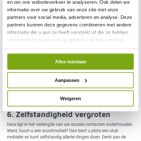
en om ons websiteverkeer te analyseren. Ook delen we
Bent u aan het revalideren? Gaat lange afstanden lopen steeds
informatie over uw gebruik van onze site met onze
moeilijker? Ook dan is het huren van een scootmobiel een prima
partners voor social media, adverteren en analyse. Deze
oplossing als u een dagje met familie, (klein)kinderen en vrienden
op pad wilt gaan. Bijvoorbeeld naar een dierentuin, een pretpark
partners kunnen deze gegevens combineren met andere
of museum.. Of wat te denken van een weekendje weg of een
informatie die u aan ze heeft verstrekt of die ze hebben
vakantie? Met een huurscootmobiel kunt u gewoon heerlijk
verzameld op basis van uw gebruik van hun services.
genieten en meedoen met de anderen.
5. Sociale contacten
Alles toestaan
Misschien komt u steeds minder vaak buiten de deur, doordat u
mobiliteit afneemt. Want, zoals velen vindt u het niet fijn anderen
steeds om hulp te vragen; u te brengen en te halen. Jammer
Aanpassen
toch? Maar, besluit u een scootmobiel te huren? Dan is het een
stuk gemakkelijker om uw sociale contacten te onderhouden én
mee te doen aan allerlei activiteiten die u leuk vindt. U rijdt er dan
Weigeren
immers gewoon zelf naartoe als u dat wilt. Heerlijk toch.
6. Zelfstandigheid vergroten
Deze ligt in het verlengde van uw sociale contacten onderhouden.
Want, huurt u een scootmobiel? Dan bent u plots een stuk
mobieler en kunt zelfstandig allerlei dingen doen. Denk aan de