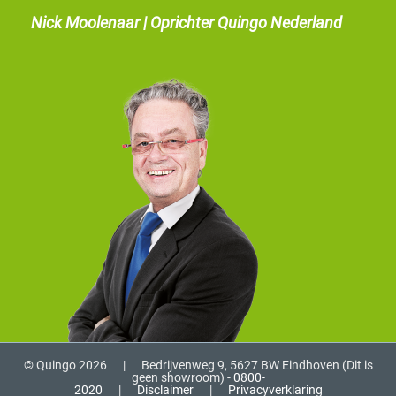
Nick Moolenaar | Oprichter Quingo Nederland
© Quingo 2026
|
Bedrijvenweg 9, 5627 BW Eindhoven (Dit is
geen showroom) -
0800-
2020
|
Disclaimer
|
Privacyverklaring