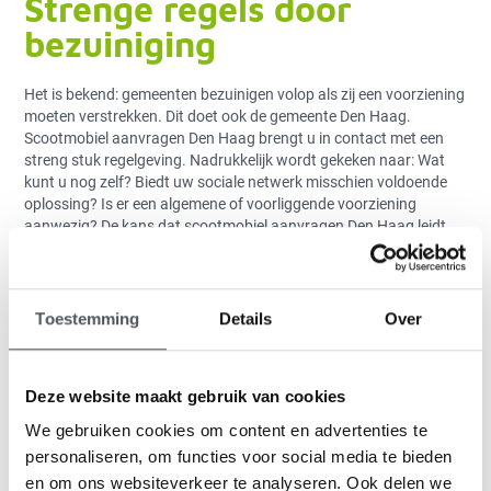
Strenge regels door
bezuiniging
Het is bekend: gemeenten bezuinigen volop als zij een voorziening
moeten verstrekken. Dit doet ook de gemeente Den Haag.
Scootmobiel aanvragen Den Haag brengt u in contact met een
streng stuk regelgeving. Nadrukkelijk wordt gekeken naar: Wat
kunt u nog zelf? Biedt uw sociale netwerk misschien voldoende
oplossing? Is er een algemene of voorliggende voorziening
aanwezig? De kans dat scootmobiel aanvragen Den Haag leidt
tot een comfortabele oplossing, is erg klein.
Gemeentelijke
scootmobiel nooit echt
Toestemming
Details
Over
van u
Deze website maakt gebruik van cookies
We gebruiken cookies om content en advertenties te
personaliseren, om functies voor social media te bieden
en om ons websiteverkeer te analyseren. Ook delen we