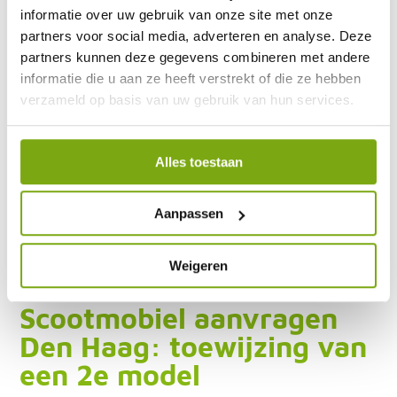
informatie over uw gebruik van onze site met onze
partners voor social media, adverteren en analyse. Deze
partners kunnen deze gegevens combineren met andere
informatie die u aan ze heeft verstrekt of die ze hebben
verzameld op basis van uw gebruik van hun services.
Natuurlijk, uw financiële middelen zullen altijd een begrenzing
vormen. Maar bieden zij u ruimte om een scootmobiel aanvragen
Den Haag te vermijden en in plaats daarvan de aanschaf van een
Alles toestaan
Quingo scootmobiel te overwegen, denkt u daar dan zeker over
na. De verschillen zijn groot en het comfort van een eigen
scootmobiel is aantrekkelijk. Want dat is direct al het eerste
Aanpassen
verschil: De scootmobiel die de gemeente aan u verstrekt, wordt
in geen geval uw eigendom. Dit geldt als de gemeente u deze
maatwerkvoorziening in natura vertrekt, maar ook als u zelf mag
Weigeren
‘kiezen’ met behulp van een persoonsgebonden budget.
Scootmobiel aanvragen
Den Haag: toewijzing van
een 2
e
model