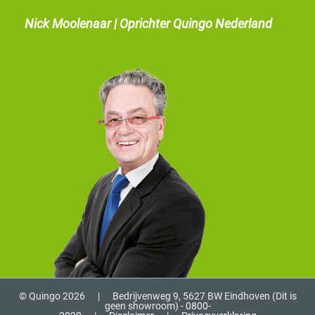
Nick Moolenaar | Oprichter Quingo Nederland
© Quingo 2026
|
Bedrijvenweg 9, 5627 BW Eindhoven (Dit is
geen showroom) -
0800-