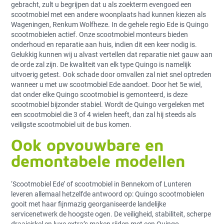
gebracht, zult u begrijpen dat u als zoekterm evengoed een
scootmobiel met een andere woonplaats had kunnen kiezen als
Wageningen, Renkum Wolfheze. In de gehele regio Ede is Quingo
scootmobielen actief. Onze scootmobiel monteurs bieden
onderhoud en reparatie aan huis, indien dit een keer nodig is.
Gelukkig kunnen wij u alvast vertellen dat reparatie niet gauw aan
de orde zal zijn. De kwaliteit van elk type Quingo is namelijk
uitvoerig getest. Ook schade door omvallen zal niet snel optreden
wanneer u met uw scootmobiel Ede aandoet. Door het 5
e
wiel,
dat onder elke Quingo scootmobiel is gemonteerd, is deze
scootmobiel bijzonder stabiel. Wordt de Quingo vergeleken met
een scootmobiel die 3 of 4 wielen heeft, dan zal hij steeds als
veiligste scootmobiel uit de bus komen.
Ook opvouwbare en
demontabele modellen
‘Scootmobiel Ede’ of scootmobiel in Bennekom of Lunteren
leveren allemaal hetzelfde antwoord op: Quingo scootmobielen
gooit met haar fijnmazig georganiseerde landelijke
servicenetwerk de hoogste ogen. De veiligheid, stabiliteit, scherpe