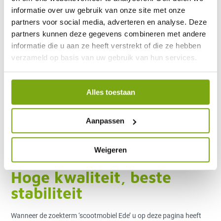
informatie over uw gebruik van onze site met onze
partners voor social media, adverteren en analyse. Deze
partners kunnen deze gegevens combineren met andere
informatie die u aan ze heeft verstrekt of die ze hebben
verzameld op basis van uw gebruik van hun services.
Natuurlijk heeft lang niet iedereen met belangstelling voor een
scootmobiel Ede als woonplaats. Ook als de nieuwe scootmobiel
als thuisbasis Veenendaal, Bennekom of Lunteren krijgt, belt
onze adviseur graag bij u aan voor een informatief gesprek.
Alles toestaan
Quingo scootmobielen heeft bijzonder sterk geïnvesteerd in een
landelijk dekkend servicenetwerk. Het team van ervaren
scootmobiel monteurs wordt aangestuurd vanuit het klanten
Aanpassen
contact centrum van Quingo. Of u nu met de scootmobiel Otterlo
als thuisbasis heeft, of misschien geregeld met uw scootmobiel
het centrum van Rhenen bezoekt. Éen belletje is voldoende voor
Weigeren
een afspraak met onze scootmobiel servicemonteur.
Hoge kwaliteit, beste
stabiliteit
Wanneer de zoekterm ‘scootmobiel Ede’ u op deze pagina heeft