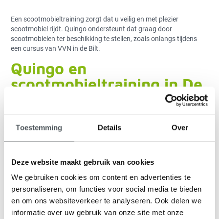
Een scootmobieltraining zorgt dat u veilig en met plezier
scootmobiel rijdt. Quingo ondersteunt dat graag door
scootmobielen ter beschikking te stellen, zoals onlangs tijdens
een cursus van VVN in de Bilt.
Quingo en
scootmobieltraining in De
Bilt
Op woensdag 26 september was scootmobielleverancier Quingo
Toestemming
Details
Over
met 3 bussen en een flink aantal 5-wiel scootmobielen plus
begeleiding aanwezig in het H.F. Witte Centrum in de Bilt.
Op deze mooie zonnige dag organiseerden Veilig Verkeer
Deze website maakt gebruik van cookies
Nederland en de gemeente De Bilt
een scootmobielcursus
. Zo
We gebruiken cookies om content en advertenties te
willen zij bevorderen dat iedere gebruiker van een scootmobiel op
een veilige manier zo lang mogelijk plezier heeft van dit
personaliseren, om functies voor social media te bieden
vervoermiddel. Zelfstandige mobiliteit is immers een belangrijke
en om ons websiteverkeer te analyseren. Ook delen we
voorwaarde voor het behoud van de onafhankelijkheid. Quingo
informatie over uw gebruik van onze site met onze
onderschrijft dat en draagt daar graag aan bij.