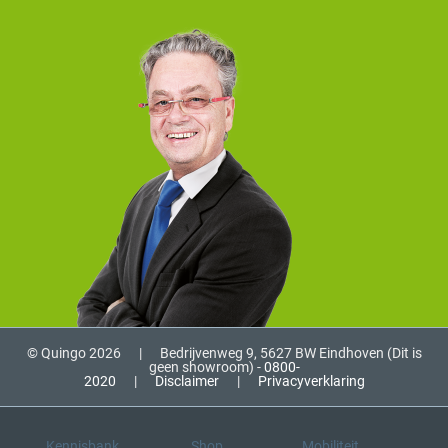
© Quingo 2026
|
Bedrijvenweg 9, 5627 BW Eindhoven (Dit is
geen showroom) -
0800-
2020
|
Disclaimer
|
Privacyverklaring
Kennisbank
Shop
Mobiliteit