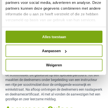
partners voor social media, adverteren en analyse. Deze
Quingo stelde namelijk vrijblijvend 5-wiel scootmobielen ter
partners kunnen deze gegevens combineren met andere
beschikking voor de training. Hierdoor konden geïnteresseerden,
informatie die u aan ze heeft verstrekt of die ze hebben
die geen scootmobiel hebben en mogelijk twijfelen over de
verzameld op basis van uw gebruik van hun services.
aanschaf, op een veilige en laagdrempelige manier kennismaken
met het gemotoriseerde voertuig.
Kennis opdoen en
Alles toestaan
vaardigheden trainen
Aanpassen
Zowel beginnende als ervaren scootmobielrijders waren naar de
cursusmiddag in De Bilt gekomen. Hier kregen de
Weigeren
scootmobielgebruikers uitleg over de verkeersregels die voor hen
gelden. Daarna oefenden de deelnemers hun behendigheid met
de scootmobiel. Dit gebeurde op een speciaal parcours. Tot slot
maakten de deelnemers onder begeleiding van een instructeur
een ritje per scootmobiel door de omliggende woonwijk en
winkelstraat. Na afloop ontvingen de deelnemers een naslagwerk
en deelnamecertificaat. Al met al vonden de aanwezigen het een
gezellige en zeer leerzame middag.