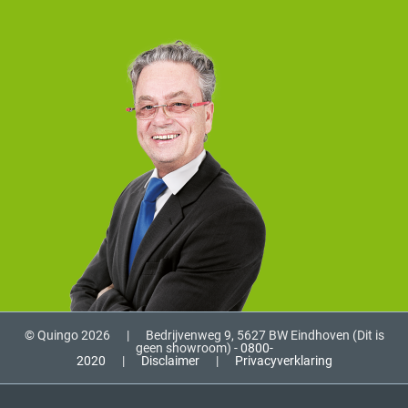
© Quingo 2026
|
Bedrijvenweg 9, 5627 BW Eindhoven (Dit is
geen showroom) -
0800-
2020
|
Disclaimer
|
Privacyverklaring