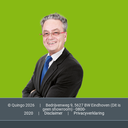
© Quingo 2026
|
Bedrijvenweg 9, 5627 BW Eindhoven (Dit is
geen showroom) -
0800-
2020
|
Disclaimer
|
Privacyverklaring