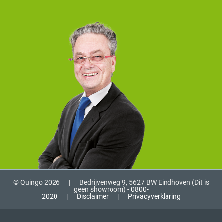
© Quingo 2026
|
Bedrijvenweg 9, 5627 BW Eindhoven (Dit is
geen showroom) -
0800-
2020
|
Disclaimer
|
Privacyverklaring