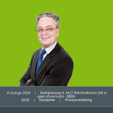
© Quingo 2026
|
Bedrijvenweg 9, 5627 BW Eindhoven (Dit is
geen showroom) -
0800-
2020
|
Disclaimer
|
Privacyverklaring