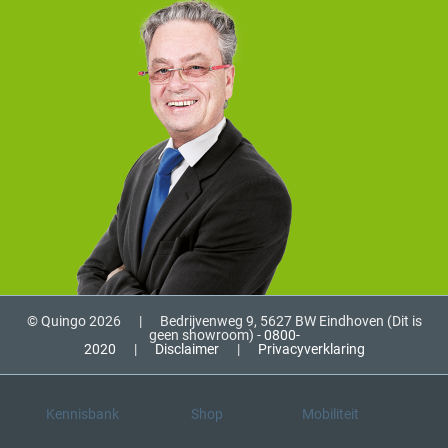
© Quingo 2026
|
Bedrijvenweg 9, 5627 BW Eindhoven (Dit is
geen showroom) -
0800-
2020
|
Disclaimer
|
Privacyverklaring
Kennisbank
Shop
Mobiliteit