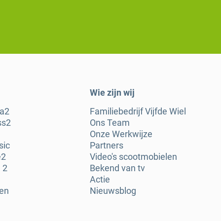
Wie zijn wij
ra2
Familiebedrijf Vijfde Wiel
ss2
Ons Team
Onze Werkwijze
sic
Partners
e2
Video's scootmobielen
 2
Bekend van tv
Actie
gen
Nieuwsblog