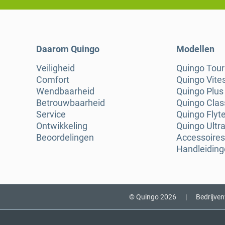
Daarom Quingo
Modellen
Veiligheid
Quingo Tou
Comfort
Quingo Vite
Wendbaarheid
Quingo Plus
Betrouwbaarheid
Quingo Clas
Service
Quingo Flyt
Ontwikkeling
Quingo Ultra
Beoordelingen
Accessoires
Handleidin
© Quingo 2026
|
Bedrijve