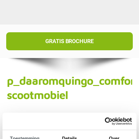
GRATIS BROCHURE
p_daaromquingo_comfort
scootmobiel
Toestemming
Details
Over