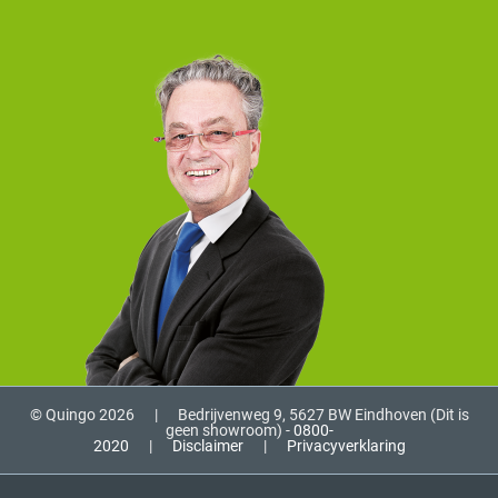
© Quingo 2026
|
Bedrijvenweg 9, 5627 BW Eindhoven (Dit is
geen showroom) -
0800-
2020
|
Disclaimer
|
Privacyverklaring