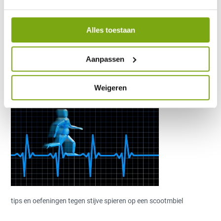
Alles toestaan
fit-scootmobiel-
oefeningen-tips
Aanpassen
10 november 2020
Weigeren
tips en oefeningen tegen stijve spieren op een scootmbiel