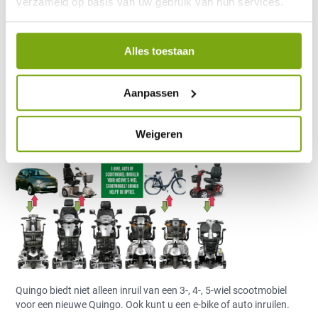
verzameld op basis van uw gebruik van hun services.
gebruikte-ebike-auto-
Alles toestaan
scootmobiel-inruilen-
Aanpassen
quingo-helpt-opties
Weigeren
15 april 2021
Quingo biedt niet alleen inruil van een 3-, 4-, 5-wiel scootmobiel
voor een nieuwe Quingo. Ook kunt u een e-bike of auto inruilen.