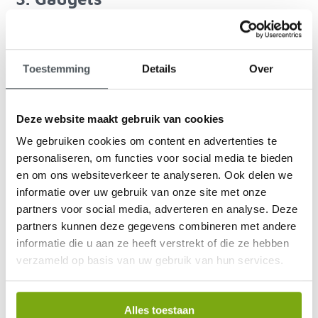
Ook wanneer u allerlei extra’s aansluit op uw scootmobiel vergt
dat het nodige van de accu. Daardoor kan zowel de actieradius
als de levensduur van de accu afnemen. Denk aan het aansluiten
van een routeplanner, verwarmde handgrepen, een radio
Toestemming
Details
Over
enzovoort op uw voertuig.
4. Rijgedrag
Deze website maakt gebruik van cookies
Vervolgens kan ook hoe u rijdt het uithoudingsvermogen van een
We gebruiken cookies om content en advertenties te
accu verminderen. Immers, telkens optrekken en afremmen vergt
meer van de batterijen dan wanneer u constant rijdt. Dat geldt
personaliseren, om functies voor social media te bieden
eveneens voor rijden over onverharde wegen of door een
en om ons websiteverkeer te analyseren. Ook delen we
heuvelachtig gebied.
informatie over uw gebruik van onze site met onze
5. Laadcyclus
partners voor social media, adverteren en analyse. Deze
partners kunnen deze gegevens combineren met andere
Het advies is om de laadcyclus altijd helemaal af te maken. Dus
informatie die u aan ze heeft verstrekt of die ze hebben
tot de accu vol is en de acculader dat aangeeft. Want, telkens de
verzameld op basis van uw gebruik van hun services.
batterijen deels opladen – of bijvoorbeeld tussentijds
bij een
laadpunt
– vermindert de levensduur.
6. Leegrijden accu
Alles toestaan