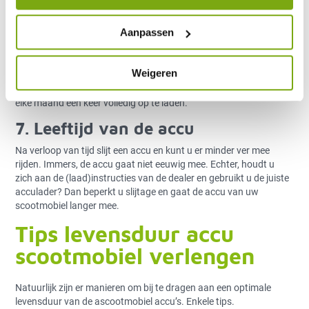
De accu van uw scootmobiel helemaal leeg rijden of leeg laten
lopen, is geen goed idee. Het kan zelfs funest zijn. De kans
Aanpassen
bestaat namelijk dat de accu niet meer oplaadt en u genoodzaakt
bent een nieuwe accu te kopen! Rijdt u in een bepaalde periode
geen scootmobiel? Het advies is dan om de accu volledig te laden
Weigeren
en deze vervolgens los te koppelen. Daarnaast is het noodzakelijk
om – in de periode dat u de scootmobiel niet gebruikt – de accu
elke maand een keer volledig op te laden.
7. Leeftijd van de accu
Na verloop van tijd slijt een accu en kunt u er minder ver mee
rijden. Immers, de accu gaat niet eeuwig mee. Echter, houdt u
zich aan de (laad)instructies van de dealer en gebruikt u de juiste
acculader? Dan beperkt u slijtage en gaat de accu van uw
scootmobiel langer mee.
Tips levensduur accu
scootmobiel verlengen
Natuurlijk zijn er manieren om bij te dragen aan een optimale
levensduur van de ascootmobiel accu’s. Enkele tips.