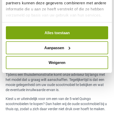
partners kunnen deze gegevens combineren met andere
Aantrekkelijk aan het inruilen is dat het de prijs van de aanschaf
van een 5- wiel scootmobiel drukt. Wat de inruilwaarde van uw
informatie die u aan ze heeft verstrekt of die ze hebben
oude scootmobiel is hangt van verschillende zaken af. Denk aan
verzameld op basis van uw gebruik van hun services.
het merk, het model en eventuele schade.
Hoe inruilen werkt
Alles toestaan
Heeft u interesse in een Quingo scootmobiel? En wilt u uw oude
voertuig graag inruilen? Neem dan vrijblijvend contact met ons
Aanpassen
op. U kunt hiervoor gratis ons klanten contact centrum bellen.
Voor het aanvragen van een gratis Quingo brochure met alle
scootmobielmodellen. Vervolgens kunt u een afspraak maken
Weigeren
voor een gratis proefrit aan huis.
Tijdens een thuisdemonstratie komt onze adviseur bij langs met
het model dat u graag wilt aanschaffen. Tegelijkertijd is dat een
mooie gelegenheid om uw oude scootmobiel te bekijken en wat
de eventuele inruilwaarde ervan is.
Kiest u er uiteindelijk voor om een van de 5-wiel Quingo
scootmobielen te kopen? Dan halen wij de oude scootmobiel bij u
thuis op, zodat u zich daar verder niet druk over hoeft te maken.