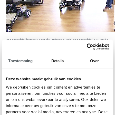
Scootmobiel kopen? Test de Quingo 5-wiel scootmobiel. Uw oude
scootmobiel inruilen kan ook!
Wilt u een Quingo scootmobiel kopen? En bezit u nog een andere
Toestemming
Details
Over
scootmobiel? Dan wilt u waarschijnlijk weten of u die kunt
inruilen. Ons antwoord!
Inruilen scootmobiel
Deze website maakt gebruik van cookies
We gebruiken cookies om content en advertenties te
De aanschaf van een scootmobiel is een flinke uitgave. En dat
personaliseren, om functies voor social media te bieden
beseffen wij. Vandaar dat wij u de mogelijkheid bieden om uw
oude scootmobiel in te ruilen als u een nieuwe 5-wiel Quingo
en om ons websiteverkeer te analyseren. Ook delen we
aanschaft. Het maakt daarbij niet uit of het om een scootmobiel
informatie over uw gebruik van onze site met onze
met 3- of 4 wielen gaat.
partners voor social media, adverteren en analyse. Deze