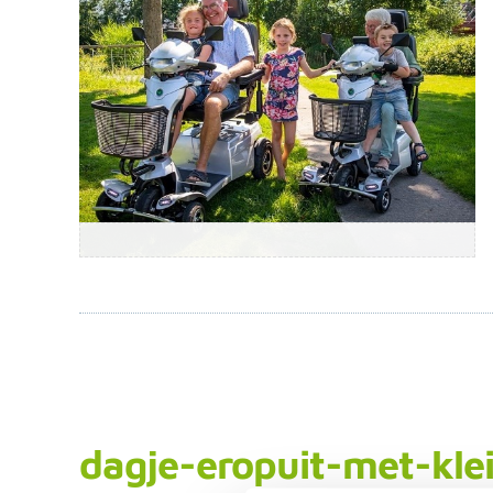
dagje-eropuit-met-klei