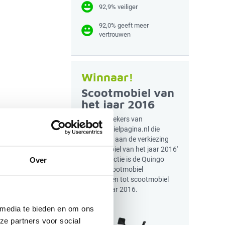
92,9% veiliger
92,0% geeft meer
vertrouwen
Winnaar!
Scootmobiel van
het jaar 2016
Door bezoekers van
Scootmobielpagina.nl die
meededen aan de verkiezing
'Scootmobiel van het jaar 2016'
en de redactie is de Quingo
Over
Toura2 scootmobiel
uitgeroepen tot scootmobiel
van het jaar 2016.
 media te bieden en om ons
ze partners voor social