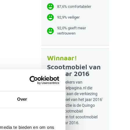
87,6% comfortabeler
92,9% veiliger
92,0% geeft meer
vertrouwen
Winnaar!
Scootmobiel van
het jaar 2016
Door bezoekers van
Scootmobielpagina.nl die
meededen aan de verkiezing
Over
'Scootmobiel van het jaar 2016'
en de redactie is de Quingo
Toura2 scootmobiel
uitgeroepen tot scootmobiel
van het jaar 2016.
 media te bieden en om ons