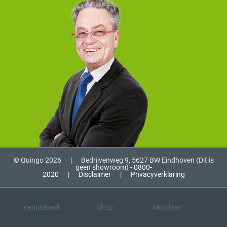
© Quingo 2026
|
Bedrijvenweg 9, 5627 BW Eindhoven (Dit is
geen showroom) -
0800-
2020
|
Disclaimer
|
Privacyverklaring
Kennisbank
Shop
Mobiliteit