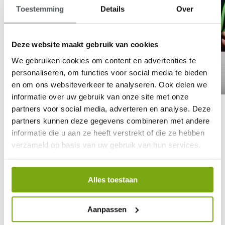
Toestemming
Details
Over
Deze website maakt gebruik van cookies
We gebruiken cookies om content en advertenties te
personaliseren, om functies voor social media te bieden
en om ons websiteverkeer te analyseren. Ook delen we
informatie over uw gebruik van onze site met onze
partners voor social media, adverteren en analyse. Deze
Waarom 5 Wielen?
partners kunnen deze gegevens combineren met andere
Al onze modellen hebben 5 wielen, mede hierdoor presteren zij
informatie die u aan ze heeft verstrekt of die ze hebben
beter. Op het gebied van Veiligheid, Comfort en Wendbaarheid.
verzameld op basis van uw gebruik van hun services.
Veiligheid, Comfort en Wendbaarheid
De gehele Quingo serie is uitvoerig getest op Veiligheid, Comfort
Alles toestaan
en Wendbaarheid. De stabiliteit wordt verzorgd door de
meedraaiende buitenwielen. Zelfs in de bocht en bij stoep op en
stoep af behoudt de Quingo zijn stabiliteit en zijn korte
Aanpassen
draaicirkel. De volledig verstelbare voetpanelen boven de
buitenwielen zorgen voor de meest ideale ergonomische