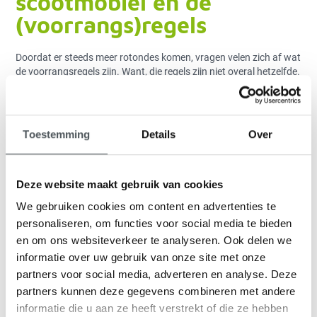
scootmobiel en de
(voorrangs)regels
Doordat er steeds meer rotondes komen, vragen velen zich af wat
de voorrangsregels zijn. Want, die regels zijn niet overal hetzelfde.
Hieronder een overzicht met de richtlijnen als u een rotonde rijdt
met uw scootmobiel. Binnen en buiten de bebouwde kom, maar
ook wat te doen wanneer u op de rijbaan of op het fietspad rijdt.
Toestemming
Details
Over
Rotonde met fietspad binnen de
bebouwde kom
Heeft de rotonde een apart fietspad? Kies als bestuurder van de
Deze website maakt gebruik van cookies
scootmobiel dan bij voorkeur voor het fietspad. Of u op het
We gebruiken cookies om content en advertenties te
fietspad bij een rotonde binnen de bebouwde kom voorrang
heeft, kunt u zien aan de voorrangsborden en verkeerstekens op
personaliseren, om functies voor social media te bieden
de weg, zoals haaientanden. Bedenk daarbij: verkeerstekens
en om ons websiteverkeer te analyseren. Ook delen we
gaan boven verkeersregels.
informatie over uw gebruik van onze site met onze
Rotonde zonder fietspad binnen
partners voor social media, adverteren en analyse. Deze
de bebouwde kom
partners kunnen deze gegevens combineren met andere
informatie die u aan ze heeft verstrekt of die ze hebben
Er zijn plaatsen waar de rotondes binnen de bebouwde kom geen