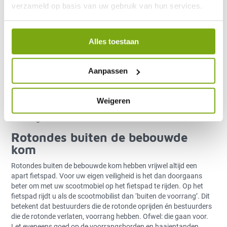
verzameld op basis van uw gebruik van hun services.
apart fietspad hebben. Als scootmobilist rijdt u dan op de rijbaan
en volgt u
de verkeersregels
voor fietsers. Dus, zolang u op de
rotonde rijdt heeft u als scootmobilist voorrang op het verkeer
dat afslaat. Immers, rechtdoor op dezelfde weg gaat voor.
Alles toestaan
Overigens, houd er wel rekening mee dat lang niet iedereen u in
zo’n situatie op een rotonde voor laat gaan!
Aanpassen
Ergo: sommige wegbeheerders in Nederland wijken af van de
landelijke richtlijnen inzake het voorrang verlenen op een rotonde
binnen de bebouwde kom. Het is daarom raadzaam bij rotondes
Weigeren
heel goed op te letten op de haaientanden op de weg en de
voorrangsborden.
Rotondes buiten de bebouwde
kom
Rotondes buiten de bebouwde kom hebben vrijwel altijd een
apart fietspad. Voor uw eigen veiligheid is het dan doorgaans
beter om met uw scootmobiel op het fietspad te rijden. Op het
fietspad rijdt u als de scootmobilist dan ‘buiten de voorrang’. Dit
betekent dat bestuurders die de rotonde oprijden én bestuurders
die de rotonde verlaten, voorrang hebben. Ofwel: die gaan voor.
Let eveneens goed op de voorrangsborden en haaientanden,