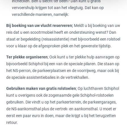
inchecken. Ben u slecht ter been? Dan kunt u gratis
vervoershulp krijgen tot aan het vliegtuig. Dat kan op
verschillende manieren, namelijk:
Bij boeking van uw vlucht reserveren;
Meldt u bij boeking van uw
reis dat u een scootrmobiel heeft en ondersteuning wenst? Dan
staat er begeleiding (reisassistentie) met bijvoorbeeld een rolstoel
voor u klaar op de afgesproken plek en het gewenste tijdstip.
Ter plekke organiseren
; Ook kunt u ter plekke hulp aanvragen op
bijvoorbeeld Schiphol bij een van de speciale pilaren. Die staan op
het NS-perron, de parkeerplaatsen en de voorrij­weg, maar ook bij
de speciale assistentiebalies in de vertrekhallen.
Gebruiken maken van gratis rolstoelen
; Op luchthaven Schiphol
kunt u overigens ook de zogenaamde gele Schiphol-rolstoelen
gebruiken. Die vindt u op het parkeerterrein, de parkeergarages,
de NS-aankomsthal plus de vertrek- en aankomsthal. U moet er
eerst een paar euro in doen, maar die krijgt u bij het terugzetten
retour.