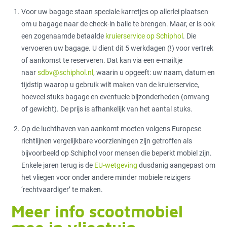
Voor uw bagage staan speciale karretjes op allerlei plaatsen
om u bagage naar de check-in balie te brengen. Maar, er is ook
een zogenaamde betaalde
kruierservice op Schiphol
. Die
vervoeren uw bagage. U dient dit 5 werkdagen (!) voor vertrek
of aan­komst te reserveren. Dat kan via een e-mailtje
naar
sdbv@schiphol.nl
, waarin u opgeeft: uw naam, datum en
tijdstip waarop u gebruik wilt maken van de kruierservice,
hoeveel stuks ba­gage en eventuele bijzonderheden (omvang
of gewicht). De prijs is afhankelijk van het aantal stuks.
Op de luchthaven van aankomt moeten volgens Europese
richtlijnen vergelijkbare voorzieningen zijn getroffen als
bijvoorbeeld op Schiphol voor mensen die beperkt mobiel zijn.
Enkele jaren terug is de
EU-wetgeving
dusdanig aangepast om
het vliegen voor onder andere minder mobiele reizigers
‘rechtvaardiger’ te maken.
Meer info scootmobiel