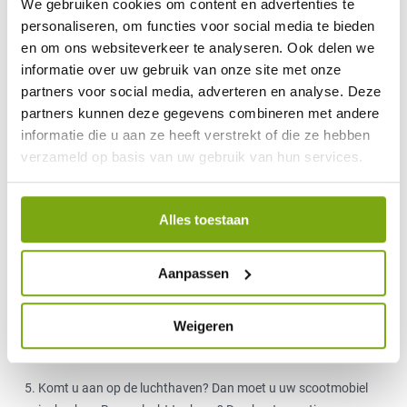
We gebruiken cookies om content en advertenties te
op Europese vluchten. Op intercontinentale vluchten is dit 119
personaliseren, om functies voor social media te bieden
centimeter.
en om ons websiteverkeer te analyseren. Ook delen we
Bent u vergeten door te geven dat u uw scootmobiel wilt
informatie over uw gebruik van onze site met onze
meenemen op vakantie en dus mee moet in het vliegtuig? Dan
partners voor social media, adverteren en analyse. Deze
moet u dat 48 uur voor vertrek van uw vlucht doen.
partners kunnen deze gegevens combineren met andere
informatie die u aan ze heeft verstrekt of die ze hebben
Zorg dat u ruimschoots voor vertrek aanwezig bent. U heeft
verzameld op basis van uw gebruik van hun services.
dan alle tijd heeft om uw scootmobiel en bagage in te
checken.
Alles toestaan
Houd er vervolgens ook rekening mee dat u er zelf voor moet
zorgen dat uw scootmobiel helemaal reisklaar is. Dus dat het
geen losse delen heeft en ook zorgen voor de accu. Zo hoeft
Aanpassen
een gel accu onder andere niet ontkoppeld te worden mits de
polen met tape worden afgeplakt. Maar, informeer sowieso
Weigeren
even naar de voorwaarden die uw vliegmaatschappij
hanteert.
Komt u aan op de luchthaven? Dan moet u uw scootmobiel