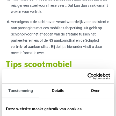
reiziger een stoel vooraf reserveert. Dat kan dan vaak vanaf 3
weken voor vertrek.
Vervolgens is de luchthaven verantwoordelijk voor assistentie
aan passagiers met een mobiliteitsbeperking. Dit geldt op
Schiphol voor het afleggen van de afstand tussen het
parkeerterrein en/of de NS aankomsthal en de Schiphol
vertrek- of aankomsthal. Bij de tips hieronder vindt u daar
meer informatie over.
Tips scootmobiel
meenemen in het
vliegtuig
Toestemming
Details
Over
Boekt u een vliegreis? Meld dan meteen dat u een scootmobiel
wilt meenemen. Dat kan ook bij online boekingen. Vaak moet u
ook de hoogte, lengte, breedte en gewicht doorgeven. Uw
Deze website maakt gebruik van cookies
scootmobiel mag (ingeklapt) niet hoger zijn dan 86 centimeter