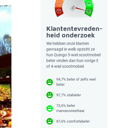
Klantentevreden-
heid onderzoek
We hebben onze klanten
gevraagd in welk opzicht ze
hun Quingo 5-wiel scootmobiel
beter vinden dan hun vorige 3
of 4-wiel scootmobiel.
94,7% beter of zelfs veel
beter
97,7% stabieler
72,6% beter
manoeuvreerbaar
87,6% comfortabeler