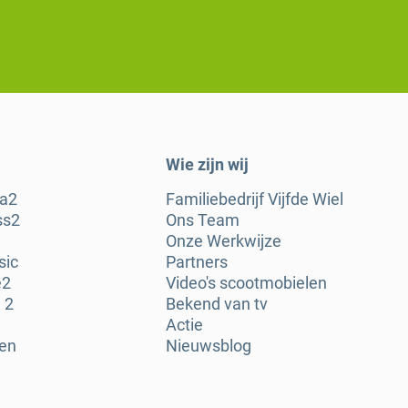
Wie zijn wij
ra2
Familiebedrijf Vijfde Wiel
ss2
Ons Team
Onze Werkwijze
sic
Partners
e2
Video's scootmobielen
 2
Bekend van tv
Actie
gen
Nieuwsblog