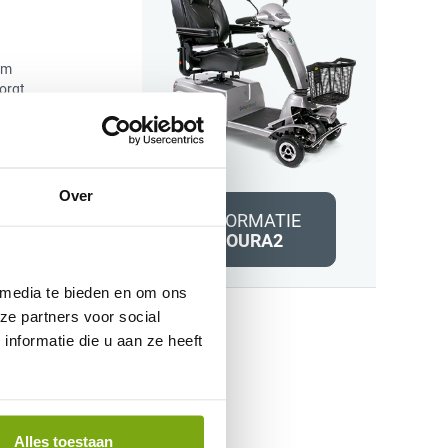
om
orgt
 en
Over
INFORMATIE
TOURA2
zijn
 media te bieden en om ons
. Komt
ze partners voor social
nformatie die u aan ze heeft
oud
r tijd
Alles toestaan