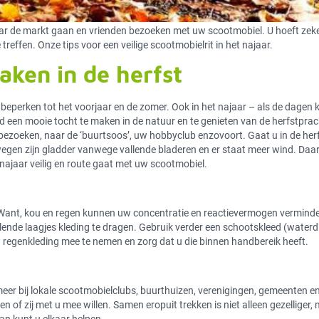
ar de markt gaan en vrienden bezoeken met uw scootmobiel. U hoeft zeke
 treffen. Onze tips voor een veilige scootmobielrit in het najaar.
aken in de herfst
 beperken tot het voorjaar en de zomer. Ook in het najaar – als de dagen 
 een mooie tocht te maken in de natuur en te genieten van de herfstprac
ezoeken, naar de ‘buurtsoos’, uw hobbyclub enzovoort. Gaat u in de her
wegen zijn gladder vanwege vallende bladeren en er staat meer wind. Da
 najaar veilig en route gaat met uw scootmobiel.
. Want, kou en regen kunnen uw concentratie en reactievermogen vermind
lende laagjes kleding te dragen. Gebruik verder een schootskleed (waterd
uw regenkleding mee te nemen en zorg dat u die binnen handbereik heeft.
eer bij lokale scootmobielclubs, buurthuizen, verenigingen, gemeenten e
n of zij met u mee willen. Samen eropuit trekken is niet alleen gezelliger,
an kunt u elkaar helpen.