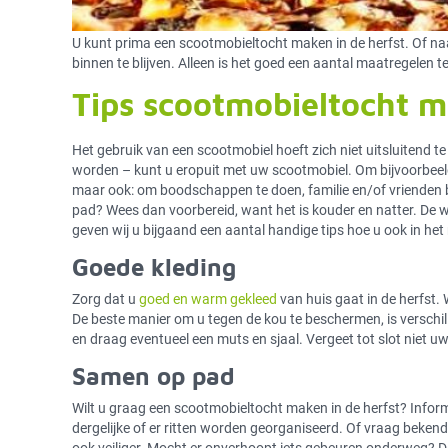
U kunt prima een scootmobieltocht maken in de herfst. Of na
binnen te blijven. Alleen is het goed een aantal maatregelen te
Tips scootmobieltocht m
Het gebruik van een scootmobiel hoeft zich niet uitsluitend te
worden – kunt u eropuit met uw scootmobiel. Om bijvoorbeeld
maar ook: om boodschappen te doen, familie en/of vrienden b
pad? Wees dan voorbereid, want het is kouder en natter. De 
geven wij u bijgaand een aantal handige tips hoe u ook in het
Goede kleding
Zorg dat u
goed en warm
gekleed
van huis gaat in de herfst
De beste manier om u tegen de kou te beschermen, is verschil
en draag eventueel een muts en sjaal. Vergeet tot slot niet 
Samen op pad
Wilt u graag een scootmobieltocht maken in de herfst? Inform
dergelijke of er ritten worden georganiseerd. Of vraag bekende
ook veiliger. Mocht er onverhoopt iets gebeuren onderweg? D