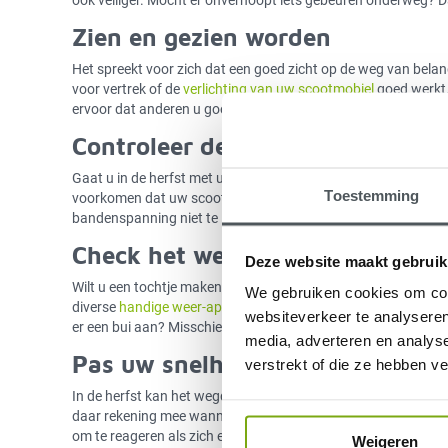
Zien en gezien worden
Het spreekt voor zich dat een goed zicht op de weg van bela
voor vertrek of de
verlichting van uw scootmobiel
goed werkt.
ervoor dat anderen u goed zien in het verkeer en draagt zo dus
Controleer de banden
Gaat u in de herfst met uw scootmobiel eropuit? Controleer 
Toestemming
voorkomen dat uw scootmobiel onverhoopt ‘wegglijdt’. Dus, ch
bandenspanning niet te laag is.
Check het weer
Deze website maakt gebruik
Wilt u een tochtje maken? Maak er dan een gewoonte van om e
We gebruiken cookies om cont
diverse
handige weer-apps
die u daarbij helpen. Behalve de 
websiteverkeer te analyseren
er een bui aan? Misschien is het dan beter uw tochtje even uit 
media, adverteren en analys
Pas uw snelheid aan
verstrekt of die ze hebben v
In de herfst kan het wegdek nat en glad zijn. Door regenval, 
daar rekening mee wanneer u op pad gaat met uw scootmobiel.
om te reageren als zich een onverhoedse situatie voordoet. B
Weigeren