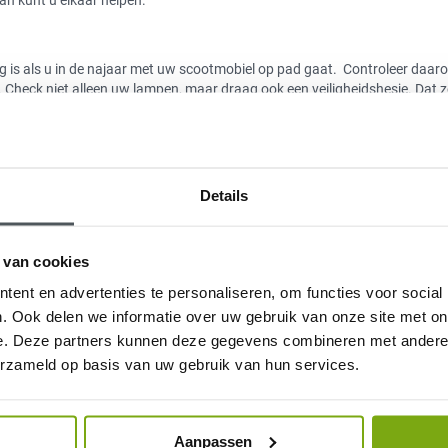
ng is als u in de najaar met uw scootmobiel op pad gaat. Controleer daar
 Check niet alleen uw lampen, maar draag ook een veiligheidshesje. Dat z
 bij aan uw veiligheid. Of doe een fluorescerend vest over uw stoel.
dan
de banden
van uw voertuig. Zij zorgen voor voldoende grip op de weg
Details
eck geregeld of er nog voldoende profiel op de banden zit en of de
 van cookies
en half uur of uurtje voor vertrek de weersverwachtingen te checken. Er 
ent en advertenties te personaliseren, om functies voor social
buienkans geven de apps ook inzicht in temperatuur, winkracht en richting
. Ook delen we informatie over uw gebruik van onze site met on
te stellen.
e. Deze partners kunnen deze gegevens combineren met andere i
erzameld op basis van uw gebruik van hun services.
vorst en gevallen bladeren, kastanjes, beukennootjes, takjes enzovoort. H
 Matig uw snelheid. Dan heeft u beter zicht op de weg en bovendien mee
ij een lagere snelheid is uw remweg immers een stuk korter. Een ander
Aanpassen