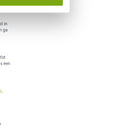
t in
en ga
efst
ns een
p
,
e