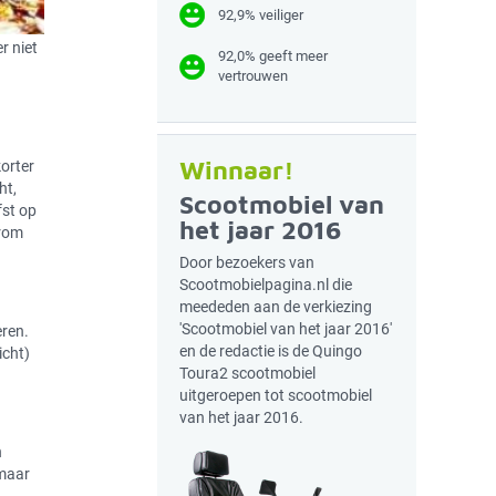
92,9% veiliger
r niet
92,0% geeft meer
vertrouwen
Winnaar!
korter
ht,
Scootmobiel van
fst op
het jaar 2016
arom
Door bezoekers van
Scootmobielpagina.nl die
meededen aan de verkiezing
'Scootmobiel van het jaar 2016'
eren.
en de redactie is de Quingo
icht)
Toura2 scootmobiel
uitgeroepen tot scootmobiel
van het jaar 2016.
n
 maar