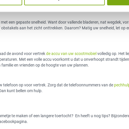
d heeft om te genieten van de herfstpracht.
 met een gepaste snelheid. Want door vallende bladeren, nat wegdek, vors
f obstakels aan het zicht onttrekken. Daarom? Matig uw snelheid, let op 
Laad de avond voor vertrek
de accu van uw scootmobiel
volledig op. Het li
peraturen. Met een volle accu voorkomt u dat u onverhoopt strandt tijde
an familie en vrienden op de hoogte van uw plannen.
w telefoon op voor vertrek. Zorg dat de telefoonnummers van de
pechhul
Dan kunt bellen om hulp.
etje te maken of een langere toertocht? En heeft u nog tips? Bijzonder
 Facebookpagina.