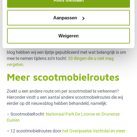
Hieronder vindt u de link om de folder met de scootmobielroute
direct te downloaden:
Scootmobielroute ‘De Vuursche’
.
Aanpassen
Niet vergeten tijdens een
scootmobieltocht
Weigeren
Gaat u een toertocht maken met uw scootmobiel? In een eerder
blog hebben wij een lijstje gepubliceerd met wat belangrijk is om
mee te nemen tijdens zo’n tocht:
20 dingen die u niet mag
vergeten
.
Meer scootmobielroutes
Zoekt u een andere route om per scootmobiel te verkennen?
Hieronder vindt u een aantal andere scootmobielroutes die wij
eerder op dit nieuwsblog hebben behandeld, namelijk:
– Scootmobieltocht
: Nationaal Park De Loonse en Drunense
Duinen
– 12 scootmobielroutes door
het Overijsselse Vechtdal en meer