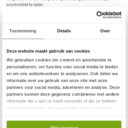
scootmobiel te rijden.
De lengte van de tocht is 15 km, maar is in te korten tot diverse
kleinere scootmobielroutes. Fijn is dat paaltjes met een speciaal
scootmobiellogo de route aangeven.
Toestemming
Details
Over
Startpunt
Deze website maakt gebruik van cookies
Het startpunt is bij het Theehuis ’t Hooge Erf op de hoek van de
Hilversumse Straatweg en de Hooge Vuursche weg.
We gebruiken cookies om content en advertenties te
Routeomschrijving
personaliseren, om functies voor social media te bieden
en om ons websiteverkeer te analyseren. Ook delen we
informatie over uw gebruik van onze site met onze
De scootmobielroute in ‘De Vuursche’ is een afwisselende route.
Het voert u door de gebied dat ingeklemd ligt tussen Bilthoven,
partners voor social media, adverteren en analyse. Deze
Soest, Baarn en Hilversum. U rijdt over landgoederen en door het
partners kunnen deze gegevens combineren met andere
bos van de Vuursche, langs het Pluismeer en over het landgoed
informatie die u aan ze heeft verstrekt of die ze hebben
van Kasteel Groeneveld. Onderweg is alle gelegenheid om te
verzameld op basis van uw gebruik van hun services.
stoppen voor een hapje en een drankje. Eveneens is er nabij het
bosbad in de Hooge Vuursche en op de Stulpse laan bij het
Pluismeer een picknickplaats aangepast voor scootmobielrijders.
Alles toestaan