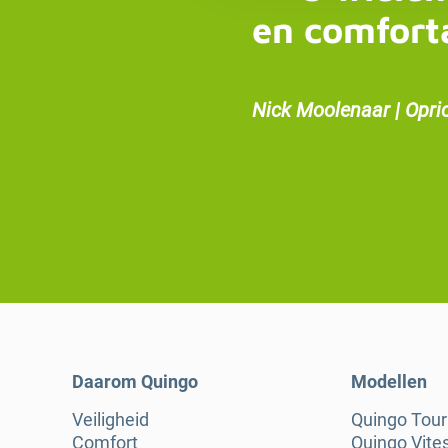
en comfort
Nick Moolenaar | Opri
Daarom Quingo
Modellen
Veiligheid
Quingo Tou
Comfort
Quingo Vite