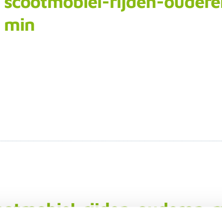
scootmobiel-rijden-oudere
min
ootmobiel-rijden-ouderen-