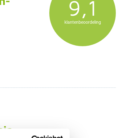
n-
9,1
klantenbeoordeling
min