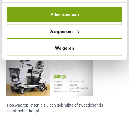
Alles toestaan
15-Tweedehands-
Aanpassen
scootmobielen-Quingo
28 oktober 2019
Weigeren
Tips waarop letten als u een gebruikte of tweedehands
scootmobiel koopt.