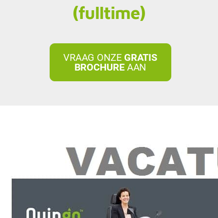
(fulltime)
VRAAG ONZE
GRATIS
BROCHURE
AAN