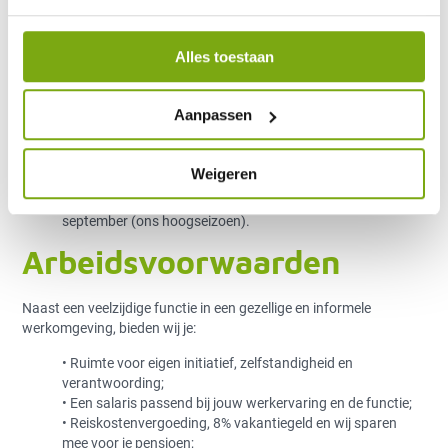
• HBO werk- en denkniveau;
• Commerciële instelling en bent communicatief vaardig;
• Inlevingsvermogen en stressbestendig;
Alles toestaan
• Uitstekende beheersing van de Nederlandse taal;
• Aantoonbare ervaring in de (telefonische) verkoop aan
particulieren (B2C);
Aanpassen
• Goede, duidelijke telefoonstem en affiniteit met de
doelgroep;
• Fulltime beschikbaar van ma t/m vr: 08.30 uur tot 17.30
Weigeren
uur;
• Oók beschikbaar in de maanden juni, juli, augustus en
september (ons hoogseizoen).
Arbeidsvoorwaarden
Naast een veelzijdige functie in een gezellige en informele
werkomgeving, bieden wij je:
• Ruimte voor eigen initiatief, zelfstandigheid en
verantwoording;
• Een salaris passend bij jouw werkervaring en de functie;
• Reiskostenvergoeding, 8% vakantiegeld en wij sparen
mee voor je pensioen;