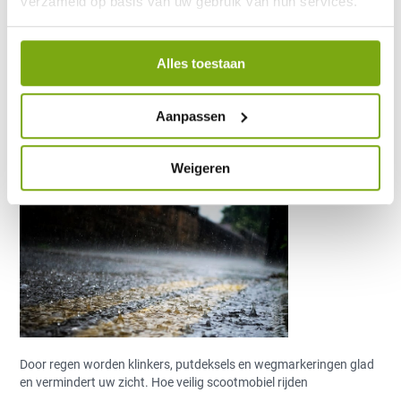
verzameld op basis van uw gebruik van hun services.
veilig-scootmobiel-
Alles toestaan
rijden-door-de-regen-
Aanpassen
tips-min
Weigeren
30 september 2019
Door regen worden klinkers, putdeksels en wegmarkeringen glad
en vermindert uw zicht. Hoe veilig scootmobiel rijden