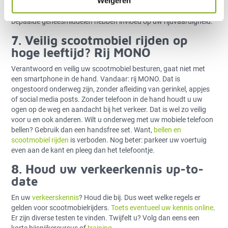
Weigeren
Gaat u een eindje met uw scootmobiel rijden? Drink dan geen
alcohol en houd ook rekening met uw
medicijngebruik
. Want,
bepaalde geneesmiddelen hebben invloed op uw rijdvaardigheid.
7. Veilig scootmobiel rijden op
hoge leeftijd? Rij MONO
Verantwoord en veilig uw scootmobiel besturen, gaat niet met
een smartphone in de hand. Vandaar: rij MONO. Dat is
ongestoord onderweg zijn, zonder afleiding van gerinkel, appjes
of social media posts. Zonder telefoon in de hand houdt u uw
ogen op de weg en aandacht bij het verkeer. Dat is wel zo veilig
voor u en ook anderen. Wilt u onderweg met uw mobiele telefoon
bellen? Gebruik dan een handsfree set. Want,
bellen en
scootmobiel rijden
is verboden. Nog beter: parkeer uw voertuig
even aan de kant en pleeg dan het telefoontje.
8. Houd uw verkeerkennis up-to-
date
En uw
verkeerskennis
? Houd die bij. Dus weet welke regels er
gelden voor scootmobielrijders.
Toets eventueel uw kennis online
.
Er zijn diverse testen te vinden. Twijfelt u? Volg dan eens een