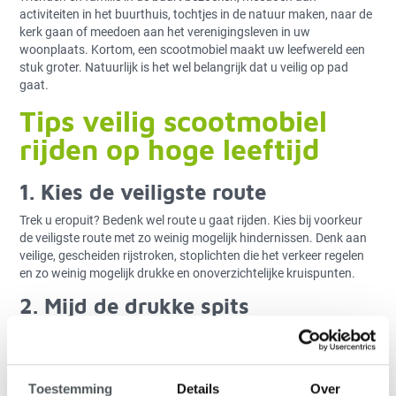
activiteiten in het buurthuis, tochtjes in de natuur maken, naar de
kerk gaan of meedoen aan het verenigingsleven in uw
woonplaats. Kortom, een scootmobiel maakt uw leefwereld een
stuk groter. Natuurlijk is het wel belangrijk dat u veilig op pad
gaat.
Tips veilig scootmobiel
rijden op hoge leeftijd
1. Kies de veiligste route
Trek u eropuit? Bedenk wel route u gaat rijden. Kies bij voorkeur
de veiligste route met zo weinig mogelijk hindernissen. Denk aan
veilige, gescheiden rijstroken, stoplichten die het verkeer regelen
en zo weinig mogelijk drukke en onoverzichtelijke kruispunten.
2. Mijd de drukke spits
Wilt u veilig scootmobiel rijden op hoge leeftijd? Ga dan bij
voorkeur tijdens de rustige tijdstippen op pad. Rijd liever niet in
het spitsuur waarop heel Nederland gehaast naar z’n werk of
huis rijdt.
Toestemming
Details
Over