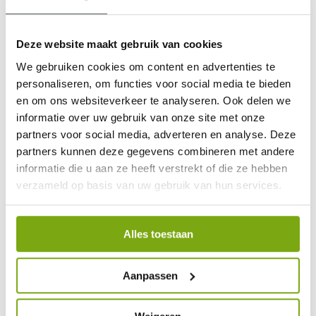
3. Haast u niet
Heeft u een afspraak? Zorg er dan voor dat u bijtijds vertrekt. U
Deze website maakt gebruik van cookies
heeft dan immers alle tijd en hoeft zich dus niet te haasten. Dat,
We gebruiken cookies om content en advertenties te
rijdt veel fijner en is ook veiliger.
personaliseren, om functies voor social media te bieden
4. Stel uw scootmobiel goed af!
en om ons websiteverkeer te analyseren. Ook delen we
informatie over uw gebruik van onze site met onze
Zorg dat uw scootmobiel goed is afgesteld. Van het stuur en de
stoel tot de spiegels, zodat u comfortabel zit, een goed zicht voor
partners voor social media, adverteren en analyse. Deze
en achter u heeft en dus zonder moeite veilig deelneemt aan het
partners kunnen deze gegevens combineren met andere
verkeer.
informatie die u aan ze heeft verstrekt of die ze hebben
5. Zorg voor periodiek onderhoud
verzameld op basis van uw gebruik van hun services.
Laat jaarlijks uw
scootmobiel controleren en onderhouden
. Denk
aan de elektronica, de verlichting, de rollende onderdelen alsook
Alles toestaan
de banden en spanning. Dat draagt bij aan uw eigen veiligheid en
een goede verkeersdeelname.
6. Check uw medicijnen en drink
Aanpassen
geen alcohol