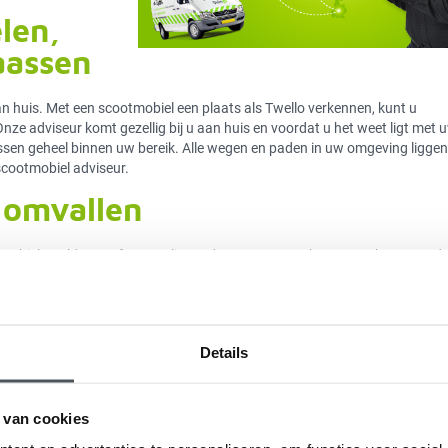
len,
aassen
an huis. Met een scootmobiel een plaats als Twello verkennen, kunt u
Onze adviseur komt gezellig bij u aan huis en voordat u het weet ligt met 
sen geheel binnen uw bereik. Alle wegen en paden in uw omgeving liggen
 scootmobiel adviseur.
 omvallen
ootmobiel Apeldoorn of een omliggende gemeente verkennen, gebeurt zonde
jdens uw eerste proefrit met de scootmobiel plaatsen als Teuge, Ugchelen
t gemak waarmee u de bochten neemt. Dit voelt heel anders aan dan bij ee
abele scootmobiel Apeldoorn of omliggende plaats verkennen, is mogeli
ong die de scootmobiel modellen van Quingo hebben.
Details
 Apeldoorn leidt naar Quing
 van cookies
oektocht naar een betrouwbare scootmobiel, dan is het goed om te weten 
rvice en onderhoud bij de klanten thuis. Zo bent u altijd verzekerd van 