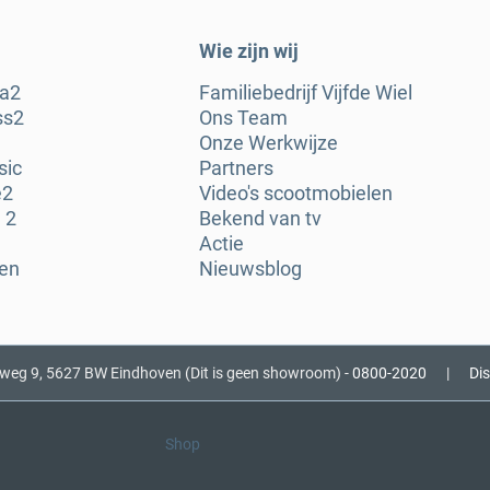
Wie zijn wij
ra2
Familiebedrijf Vijfde Wiel
ss2
Ons Team
Onze Werkwijze
sic
Partners
e2
Video's scootmobielen
 2
Bekend van tv
Actie
gen
Nieuwsblog
nweg 9, 5627 BW Eindhoven (Dit is geen showroom) -
0800-2020
|
Di
Shop