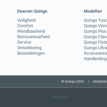
Daarom Quingo
Modellen
Veiligheid
Quingo Tou
Comfort
Quingo Vite
Wendbaarheid
Quingo Plus
Betrouwbaarheid
Quingo Clas
Service
Quingo Flyt
Ontwikkeling
Quingo Ultra
Beoordelingen
Accessoires
Handleidin
© Quingo 2026
|
Bedrijve
Kennisbank