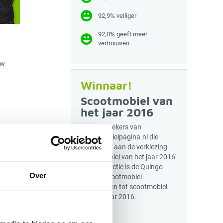
92,9% veiliger
92,0% geeft meer
vertrouwen
uw
Winnaar!
Scootmobiel van
het jaar 2016
r
Door bezoekers van
,
Scootmobielpagina.nl die
n
meededen aan de verkiezing
jk.
'Scootmobiel van het jaar 2016'
en de redactie is de Quingo
Over
Toura2 scootmobiel
o
uitgeroepen tot scootmobiel
van het jaar 2016.
dat
de