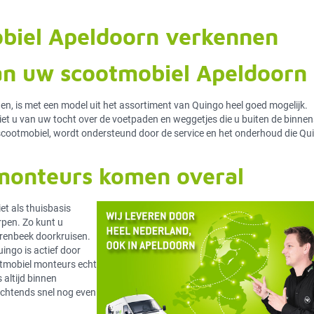
obiel Apeldoorn verkennen
an uw scootmobiel Apeldoorn
, is met een model uit het assortiment van Quingo heel goed mogelijk.
et u van uw tocht over de voetpaden en weggetjes die u buiten de binne
 scootmobiel, wordt ondersteund door de service en het onderhoud die Qu
monteurs komen overal
et als thuisbasis
rpen. Zo kunt u
renbeek doorkruisen.
ingo is actief door
tmobiel monteurs echt
altijd binnen
ochtends snel nog even