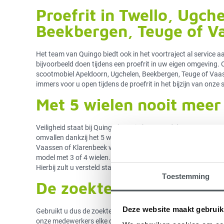
Proefrit in Twello, Ugche
Beekbergen, Teuge of V
Het team van Quingo biedt ook in het voortraject al service a
bijvoorbeeld doen tijdens een proefrit in uw eigen omgeving. 
scootmobiel Apeldoorn, Ugchelen, Beekbergen, Teuge of Vaas
immers voor u open tijdens de proefrit in het bijzijn van onze
Met 5 wielen nooit meer
Veiligheid staat bij Quingo hoog in het vaandel. Met uw sc
omvallen dankzij het 5 wiel systeem van Quingo. Wanneer u ti
Vaassen of Klarenbeek verkent, zult u versteld staan van he
model met 3 of 4 wielen. Ook met onze opvouwbare of demont
Hierbij zult u versteld staan van de technologische voorspr
Toestemming
De zoekterm scootmobiel
Deze website maakt gebruik
Gebruikt u dus de zoekterm ‘scootmobiel Apeldoorn’ in uw z
onze medewerkers elke dag op pad gaan voor het bieden van se