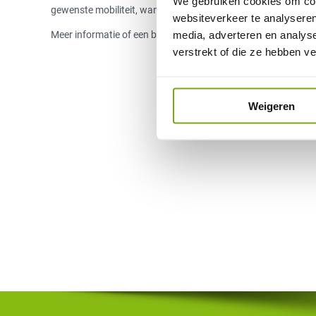
We gebruiken cookies om cont
gewenste mobiliteit, want Quingo laat haar klanten geen mom
websiteverkeer te analyseren
media, adverteren en analys
Meer informatie of een brochure ontvangen? Bel
0800 – 202
verstrekt of die ze hebben v
Weigeren