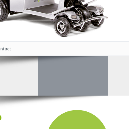
ntact
o