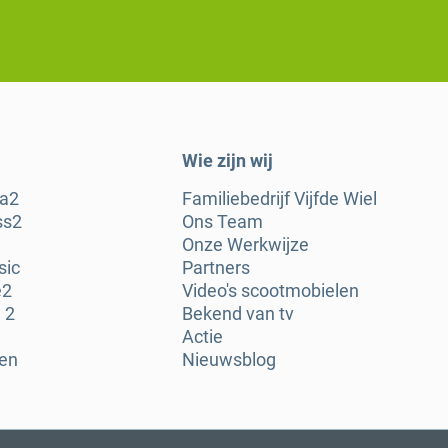
Wie zijn wij
ra2
Familiebedrijf Vijfde Wiel
ss2
Ons Team
Onze Werkwijze
sic
Partners
e2
Video's scootmobielen
 2
Bekend van tv
Actie
gen
Nieuwsblog