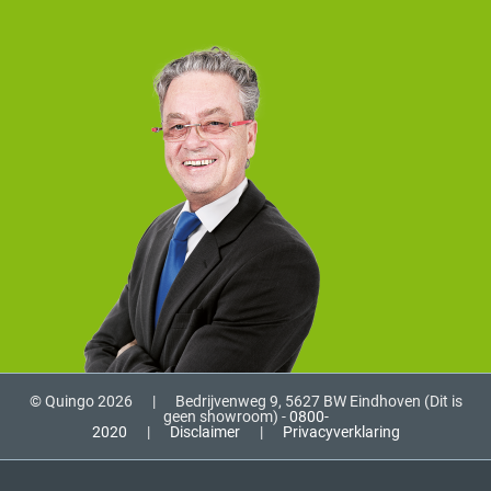
© Quingo 2026
|
Bedrijvenweg 9, 5627 BW Eindhoven (Dit is
geen showroom) -
0800-
2020
|
Disclaimer
|
Privacyverklaring