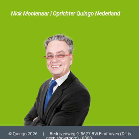
Nick Moolenaar | Oprichter Quingo Nederland
© Quingo 2026
|
Bedrijvenweg 9, 5627 BW Eindhoven (Dit is
geen showroom) -
0800-