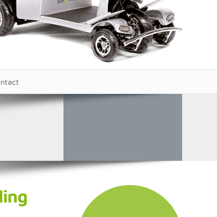
ntact
ling