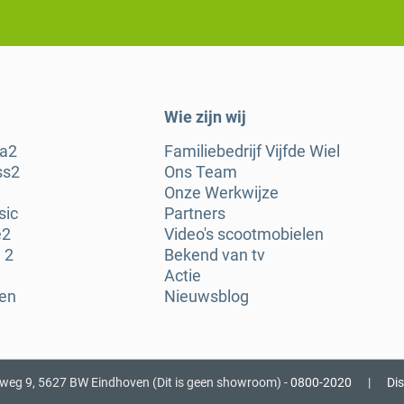
Wie zijn wij
ra2
Familiebedrijf Vijfde Wiel
ss2
Ons Team
Onze Werkwijze
sic
Partners
e2
Video's scootmobielen
 2
Bekend van tv
Actie
gen
Nieuwsblog
nweg 9, 5627 BW Eindhoven (Dit is geen showroom) -
0800-2020
|
Di