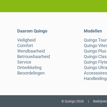
Daarom Quingo
Modellen
Veiligheid
Quingo Tou
Comfort
Quingo Vite
Wendbaarheid
Quingo Plus
Betrouwbaarheid
Quingo Clas
Service
Quingo Flyt
Ontwikkeling
Quingo Ultra
Beoordelingen
Accessoires
Handleidin
© Quingo 2026
|
Bedrijve