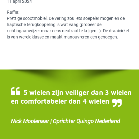
11 april 2024
Raffia:
Prettige scootmobiel. De vering zou iets soepeler mogen en de
haptische terugkoppeling is wat vaag (probeer de
richtingaanwijzer maar eens neutraal te krijgen…). De draaicirkel
is van wereldklasse en maakt manouvreren een genoegen.
5 wielen zijn veiliger dan 3 wielen
en comfortabeler dan 4 wielen
Nick Moolenaar | Oprichter Quingo Nederland