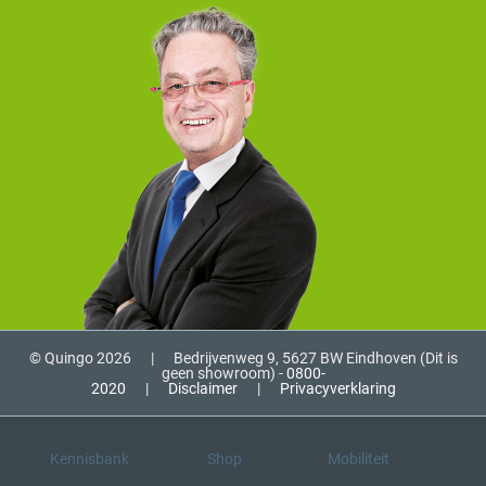
© Quingo 2026
|
Bedrijvenweg 9, 5627 BW Eindhoven (Dit is
geen showroom) -
0800-
2020
|
Disclaimer
|
Privacyverklaring
Kennisbank
Shop
Mobiliteit