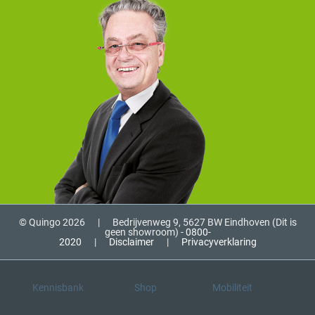
© Quingo 2026
|
Bedrijvenweg 9, 5627 BW Eindhoven (Dit is
geen showroom) -
0800-
2020
|
Disclaimer
|
Privacyverklaring
Kennisbank
Shop
Mobiliteit