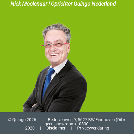
Nick Moolenaar | Oprichter Quingo Nederland
© Quingo 2026
|
Bedrijvenweg 9, 5627 BW Eindhoven (Dit is
geen showroom) -
0800-
2020
|
Disclaimer
|
Privacyverklaring