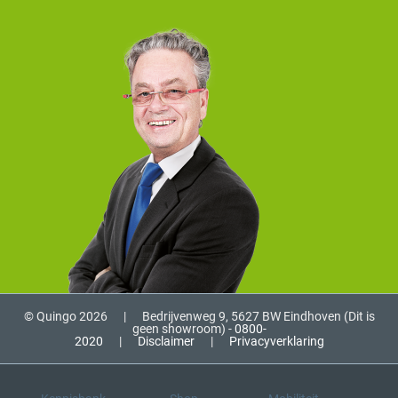
© Quingo 2026
|
Bedrijvenweg 9, 5627 BW Eindhoven (Dit is
geen showroom) -
0800-
2020
|
Disclaimer
|
Privacyverklaring