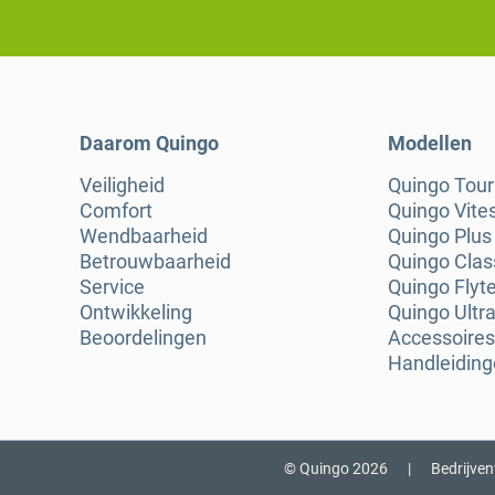
Daarom Quingo
Modellen
Veiligheid
Quingo Tou
Comfort
Quingo Vite
Wendbaarheid
Quingo Plus
Betrouwbaarheid
Quingo Clas
Service
Quingo Flyt
Ontwikkeling
Quingo Ultra
Beoordelingen
Accessoires
Handleidin
© Quingo 2026
|
Bedrijve