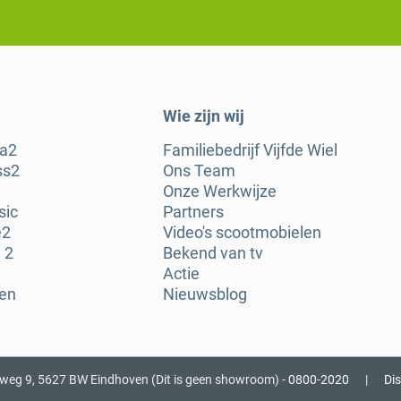
Wie zijn wij
ra2
Familiebedrijf Vijfde Wiel
ss2
Ons Team
Onze Werkwijze
sic
Partners
e2
Video's scootmobielen
 2
Bekend van tv
Actie
gen
Nieuwsblog
nweg 9, 5627 BW Eindhoven (Dit is geen showroom) -
0800-2020
|
Di