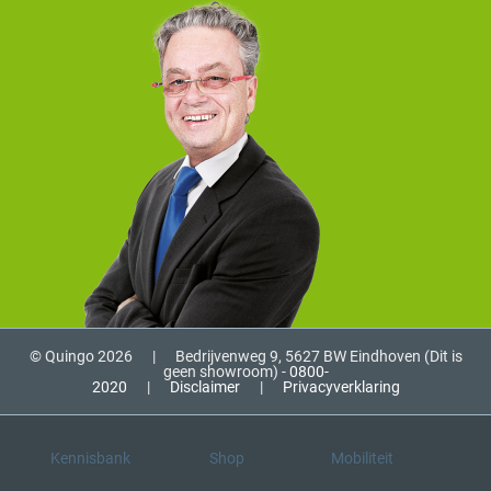
© Quingo 2026
|
Bedrijvenweg 9, 5627 BW Eindhoven (Dit is
geen showroom) -
0800-
2020
|
Disclaimer
|
Privacyverklaring
Kennisbank
Shop
Mobiliteit