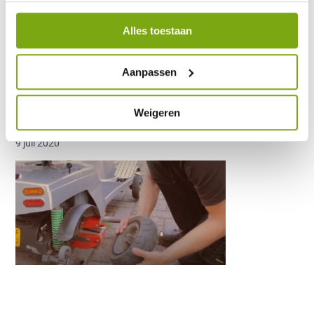
Alles toestaan
Quingo-monteur-
Aanpassen
repareert-lekke-band-
scootmobiel
Weigeren
9 juli 2020