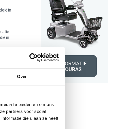
lgië in
ocatie
die in
er
INFORMATIE
TOURA2
Over
Deze
nden
n
 media te bieden en om ons
 Loo.
ze partners voor social
nformatie die u aan ze heeft
 app