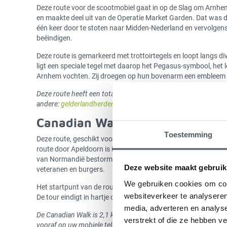
Deze route voor de scootmobiel gaat in op de Slag om Arnhe
en maakte deel uit van de Operatie Market Garden. Dat was de
één keer door te stoten naar Midden-Nederland en vervolgens
beëindigen.
Deze route is gemarkeerd met trottoirtegels en loopt langs div
ligt een speciale tegel met daarop het Pegasus-symbool, het lo
Arnhem vochten. Zij droegen op hun bovenarm een embleem m
Deze route heeft een totale lengte van ongeveer 8 km en heeft
andere:
gelderlandherdenkt.nl
.
Canadian Walk, Apeldoorn
Toestemming
Deze route, geschikt voor wandelaars en scootmobilisten, ne
route door Apeldoorn is inclusief audiotour. Het fijne ervan
van Normandië bestormden tot aan de bevrijding van Apeldoorn
Deze website maakt gebruik
veteranen en burgers.
We gebruiken cookies om cont
Het startpunt van de route is het Nationaal Canadees monum
websiteverkeer te analyseren
De tour eindigt in hartje centrum bij de Boom der Vrijheid. Dit
media, adverteren en analys
De Canadian Walk is 2,1 kilometer lang en met de speciale Can
verstrekt of die ze hebben v
vooraf op uw mobiele telefoon en neem oortjes mee. Zo kunt u 