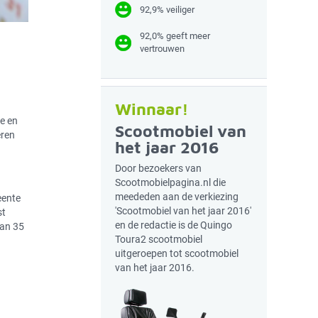
92,9% veiliger
92,0% geeft meer
vertrouwen
Winnaar!
e en
Scootmobiel van
ëren
het jaar 2016
Door bezoekers van
Scootmobielpagina.nl die
meededen aan de verkiezing
eente
'Scootmobiel van het jaar 2016'
st
en de redactie is de Quingo
dan 35
Toura2 scootmobiel
uitgeroepen tot scootmobiel
van het jaar 2016.