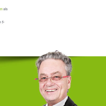
en
als
 5-