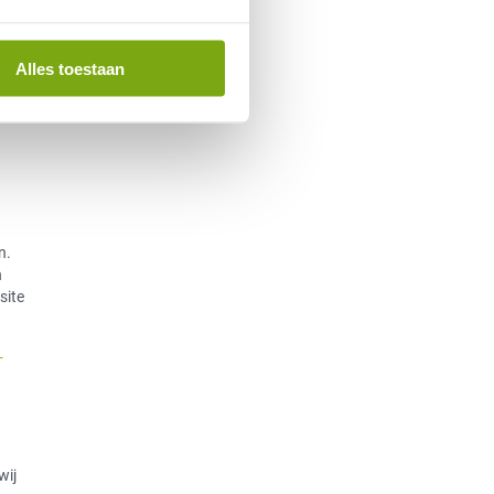
Alles toestaan
Helder
n.
n
site
-
wij