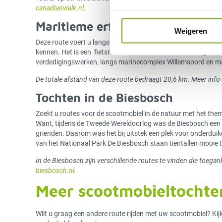
canadianwalk.nl
.
Maritieme erfgoedroute Den Hel
Weigeren
Deze route voert u langs 12 plekken waar de maritieme geschi
kennen. Het is een fietsroute die ook te wandelen is én geschi
verdedigingswerken, langs marinecomplex Willemsoord en ma
De totale afstand van deze route bedraagt 20,6 km. Meer info
Tochten in de Biesbosch
Zoekt u routes voor de scootmobiel in de natuur met het them
Want, tijdens de Tweede Wereldoorlog was de Biesbosch een v
grienden. Daarom was het bij uitstek een plek voor onderduik
van het Nationaal Park De Biesbosch staan tientallen mooie 
In de Biesbosch zijn verschillende routes te vinden die toegank
biesbosch.nl
.
Meer scootmobieltochte
Wilt u graag een andere route rijden met uw scootmobiel? Kij