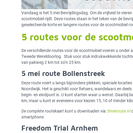
Vandaag is het 5 mei Bevrijdingsdag. Om de vrijheid te vieren
scootmobiel rijdt. Deze routes staan in het teken van de bevr
geselecteerde korte en langere routes voor de scootmobiel ro
5 routes voor de scootmo
De verschillende routes voor de scootmobiel voeren u onder
Tweede Wereldoorlog. Stuk voor stuk indrukwekkende tochten d
van pakweg 2 km tot zo’n 25 km.
5 mei route Bollenstreek
Deze route voert u langs bijzondere plekken, speciale locat
Noordwijk. Het is geschikt voor fietsers, wandelaars en deels 
begin- en eindpunt is. U kunt starten waar u wenst. Daarbij bep
km, maar u kunt er eveneens voor kiezen 15, 10 of minder kilo
De complete routekaart kunt u downloaden via:
5meiroute.nl
o
smartphone.
Freedom Trial Arnhem