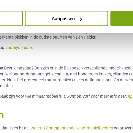
der
Aanpassen
edenis tot leven komt. Bovendien leert u de link tussen Napoleon en Den 
kt voor wie scootmobiel rijdt. De tocht gaat langs forten en
rkante plekken in de oudste buurten van Den Helder.
 op:
routeyou.com
.
a Bevrijdingsdag? Dan zijn er in de Biesbosch verschillende mogelijkhede
rijwel ondoordringbare getijdendelta, met honderden kreken, eilanden e
ers. Nu is het grotendeels natuurgebied en een nationaal park. Op de web
tochten.
elijk zijn voor wie minder mobiel is. U kunt op Surf voor meer info naar:
np
n
k dan even bij de
andere 12 ontspannende scootmobieltochten
waarover 