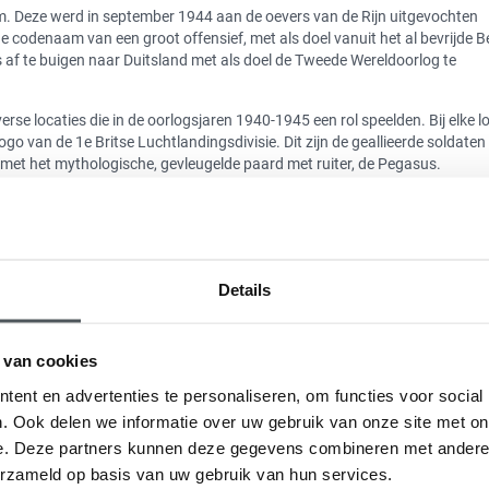
m. Deze werd in september 1944 aan de oevers van de Rijn uitgevochten
 codenaam van een groot offensief, met als doel vanuit het al bevrijde Be
 af te buigen naar Duitsland met als doel de Tweede Wereldoorlog te
erse locaties die in de oorlogsjaren 1940-1945 een rol speelden. Bij elke l
go van de 1e Britse Luchtlandingsdivisie. Dit zijn de geallieerde soldaten 
et het mythologische, gevleugelde paard met ruiter, de Pegasus.
 geen verplichte vaste volgorde. Deze Bevrijdingsroute is te vinden op ond
Details
emt u mee naar de Canadese bevrijding van Apeldoorn op 17 april 1945. 
 is dat u wordt meegenomen vanaf het moment dat de geallieerden de stra
. Ontdek, luister én kijk naar 26 persoonlijke en bijzondere verhalen va
 van cookies
ent en advertenties te personaliseren, om functies voor social
ent van de ‘Man met de Twee Hoeden’ aan de Loolaan, vlakbij Paleis Het
. Ook delen we informatie over uw gebruik van onze site met on
 is een blijvend kunstwerk dat is voorzien van levend groen.
e. Deze partners kunnen deze gegevens combineren met andere i
adian Walk app maakt u eer een bijzondere tocht van. Instaleer deze gratis
erzameld op basis van uw gebruik van hun services.
luisteren naar bijzondere verhalen uit eerste hand. Meer informatie op: