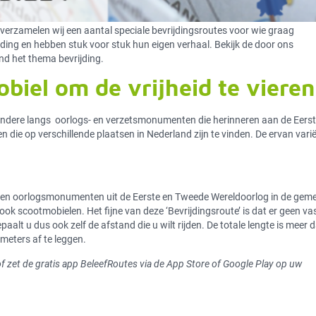
 verzamelen wij een aantal speciale bevrijdingsroutes voor wie graag
ijding en hebben stuk voor stuk hun eigen verhaal. Bekijk de door ons
nd het thema bevrijding.
biel om de vrijheid te vieren
 andere langs oorlogs- en verzetsmonumenten die herinneren aan de Eerst
ie op verschillende plaatsen in Nederland zijn te vinden. De ervan vari
ies en oorlogsmonumenten uit de Eerste en Tweede Wereldoorlog in de gem
ook scootmobielen. Het fijne van deze ‘Bevrijdingsroute’ is dat er geen va
aalt u dus ook zelf de afstand die u wilt rijden. De totale lengte is meer 
meters af te leggen.
f zet de gratis app BeleefRoutes via de App Store of Google Play op uw