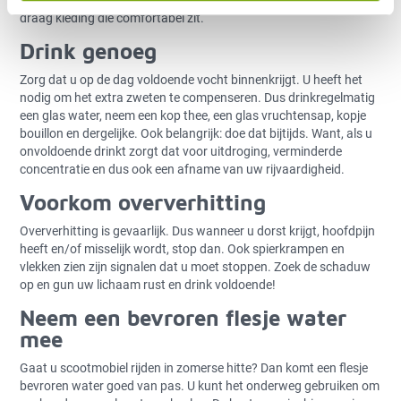
dat is koeler, ademt en neemt beter zweet op. En ook belangrijk:
draag kleding die comfortabel zit.
Drink genoeg
Zorg dat u op de dag voldoende vocht binnenkrijgt. U heeft het
nodig om het extra zweten te compenseren. Dus drinkregelmatig
een glas water, neem een kop thee, een glas vruchtensap, kopje
bouillon en dergelijke. Ook belangrijk: doe dat bijtijds. Want, als u
onvoldoende drinkt zorgt dat voor uitdroging, verminderde
concentratie en dus ook een afname van uw rijvaardigheid.
Voorkom oververhitting
Oververhitting is gevaarlijk. Dus wanneer u dorst krijgt, hoofdpijn
heeft en/of misselijk wordt, stop dan. Ook spierkrampen en
vlekken zien zijn signalen dat u moet stoppen. Zoek de schaduw
op en gun uw lichaam rust en drink voldoende!
Neem een bevroren flesje water
mee
Gaat u scootmobiel rijden in zomerse hitte? Dan komt een flesje
bevroren water goed van pas. U kunt het onderweg gebruiken om