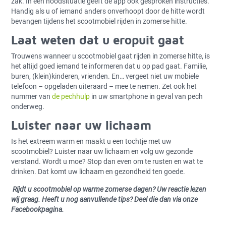
zak. In een noodsituatie geeft de app ook gesproken instructies.
Handig als u of iemand anders onverhoopt door de hitte wordt
bevangen tijdens het scootmobiel rijden in zomerse hitte.
Laat weten dat u eropuit gaat
Trouwens wanneer u scootmobiel gaat rijden in zomerse hitte, is
het altijd goed iemand te informeren dat u op pad gaat. Familie,
buren, (klein)kinderen, vrienden. En… vergeet niet uw mobiele
telefoon – opgeladen uiteraard – mee te nemen. Zet ook het
nummer van
de pechhulp
in uw smartphone in geval van pech
onderweg.
Luister naar uw lichaam
Is het extreem warm en maakt u een tochtje met uw
scootmobiel? Luister naar uw lichaam en volg uw gezonde
verstand. Wordt u moe? Stop dan even om te rusten en wat te
drinken. Dat komt uw lichaam en gezondheid ten goede.
Rijdt u scootmobiel op warme zomerse dagen? Uw reactie lezen
wij graag. Heeft u nog aanvullende tips? Deel die dan via onze
Facebookpagina.