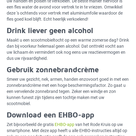
uw handen en polsen te verkoelen. De beste manier hiervoor is
een fles water de avond voor vertrek te in te vriezen. Omwikkel
deze ‘s ochtends voor vertrek met aluminiumfolie waardoor de
fles goed koel blijft. Echt heerlijk verkoelend!
Drink liever geen alcohol
Maakt u een scootmobieltocht op een warme zomerse dag? Drink
dan bij voorkeur helemaal geen alcohol. Dat onttrekt vocht aan
uw lichaam én vermindert ook nog eens uw reactievermogen en
dus uw rijvaardigheid.
Gebruik zonnebrandcrème
Smeer uw gezicht, nek, armen, handen enzovoort goed in met een
zonnebrandcrème met een hoge beschermingsfactor. Zo gaat u
een vervelende zonnebrand tegen. Zeker een windje en zon
kunnen funest zijn tijdens een tochtje maken met uw
scootmobiel.
Download een EHBO-app
Zet bijvoorbeeld de gratis
EHBO-app
van het Rode Kruis op uw
smartphone. Met deze app heeft u alle EHBO-instructies altijd op