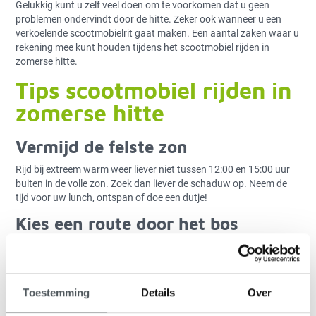
Gelukkig kunt u zelf veel doen om te voorkomen dat u geen
problemen ondervindt door de hitte. Zeker ook wanneer u een
verkoelende scootmobielrit gaat maken. Een aantal zaken waar u
rekening mee kunt houden tijdens het scootmobiel rijden in
zomerse hitte.
Tips scootmobiel rijden in
zomerse hitte
Vermijd de felste zon
Rijd bij extreem warm weer liever niet tussen 12:00 en 15:00 uur
buiten in de volle zon. Zoek dan liever de schaduw op. Neem de
tijd voor uw lunch, ontspan of doe een dutje!
Kies een route door het bos
Dus gaat u scootmobiel rijden in zomers hitte? Kies dan sowieso
voor een route door het bos. De bomen zorgen voor de nodige
schaduw. Bovendien hindert de hitte die het asfalt afgeeft u ook
een stuk minder.
Toestemming
Details
Over
Pauzeer regelmatig