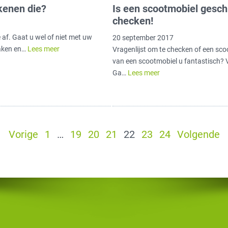
kenen die?
Is een scootmobiel geschi
checken!
af. Gaat u wel of niet met uw
20 september 2017
maken en…
Lees meer
Vragenlijst om te checken of een scoo
van een scootmobiel u fantastisch? Va
Ga…
Lees meer
Vorige
1
…
19
20
21
22
23
24
Volgende