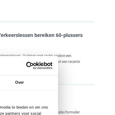
erkeerslessen bereiken 60-plussers
 verkeerslessen. Ouderen met onder andere een
t met verkeerscursussen. Dat blijkt uit een recente
erkeersveiligheid van…
Lees meer
Over
 media te bieden en om ons
 worden op mijn computer van jullie site/formulier
ze partners voor social