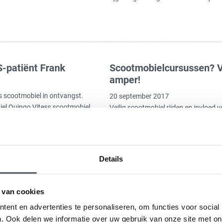
S-patiënt Frank
Scootmobielcursussen? V
amper!
s scootmobiel in ontvangst.
20 september 2017
iel Quingo Vitess scootmobiel.
Veilig scootmobiel rijden en invloed
scootmobiel worden nauwelijks bereik
studie van Rijkswaterstaat naar de v
Details
 verdwalen met uw
Warme Douche Radar
 van cookies
20 september 2017
ent en advertenties te personaliseren, om functies voor social
Omdat de plaatsnamen niet zichtbaar
. Ook delen we informatie over uw gebruik van onze site met on