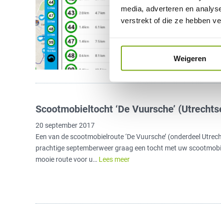
Screenshot Fietsknoop
media, adverteren en analys
voor fietsers, maar ook
verstrekt of die ze hebben v
scootmobielrijders. Ero
apps voor uw smartpho
vinden. Onze favoriete
Weigeren
Scootmobieltocht ‘De Vuursche’ (Utrechts
20 september 2017
Een van de scootmobielroute ‘De Vuursche’ (onderdeel Utrecht
prachtige septemberweer graag een tocht met uw scootmobi
mooie route voor u…
Lees meer