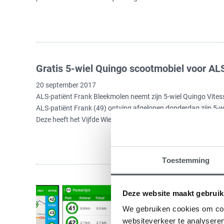
Gratis 5-wiel Quingo scootmobiel voor AL
20 september 2017
ALS-patiënt Frank Bleekmolen neemt zijn 5-wiel Quingo Vites
ALS-patiënt Frank (49) ontving afgelopen donderdag zijn 5-w
Deze heeft het Vijfde Wiel (leverancier Quingo)…
Lees meer
Toestemming
Apps om niet te
Deze website maakt gebruik
scootmobiel
We gebruiken cookies om cont
20 september 2017
websiteverkeer te analyseren