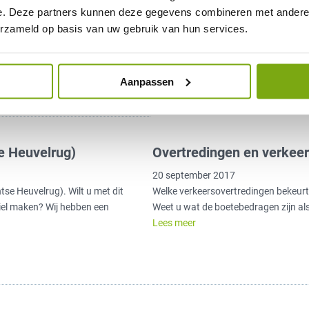
warme douche en ik het formulier dus
-app. Handige routeplanner
e. Deze partners kunnen deze gegevens combineren met andere i
meer
 geschikt voor
erzameld op basis van uw gebruik van hun services.
puit met uw scootmobiel? Er zijn
ne om moeiteloos de weg te
…
Lees meer
Aanpassen
e Heuvelrug)
Overtredingen en verkee
20 september 2017
se Heuvelrug). Wilt u met dit
Welke verkeersovertredingen bekeurt d
el maken? Wij hebben een
Weet u wat de boetebedragen zijn a
Lees meer