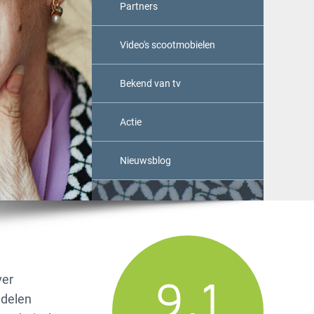
Partners
Video's scootmobielen
Bekend van tv
Actie
Nieuwsblog
9,1
ver
 delen