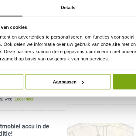
meer
Details
 van cookies
cootmobiel? Zo helpen
ent en advertenties te personaliseren, om functies voor social
op weg!
. Ook delen we informatie over uw gebruik van onze site met on
e. Deze partners kunnen deze gegevens combineren met andere i
ootmobiel een probleem? En
erzameld op basis van uw gebruik van hun services.
Dan wilt u natuurlijk graag goed,
den geholpen. Uw scootmobiel
t u mobiel bent en eropuit kunt
Aanpassen
Daarom meer over onze
eem dan wel klacht. Quingo helpt
 op weg.
Lees meer
otmobiel accu in de
itie!