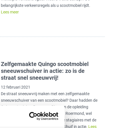
belangrijkste verkeersregels als u scootmobiel rijdt.
Lees meer
Zelfgemaakte Quingo scootmobiel
sneeuwschuiver in actie: zo is de
straat snel sneeuwvrij!
12 februari 2021
De straat sneeuwvrij maken met een zelfgemaakte
sneeuwschuiver van een scootmobiel? Daar hadden de
Quingo-stagiaires Remco en Ries van de opleiding
Zorgtechniek bij Gilde Opleidingen te Roermond, wel
oren naar. Bekijk het filmpje en zie de stagiaires met de
zelfgemaakte scootmobiel sneeuwschuif in actie.
Lees