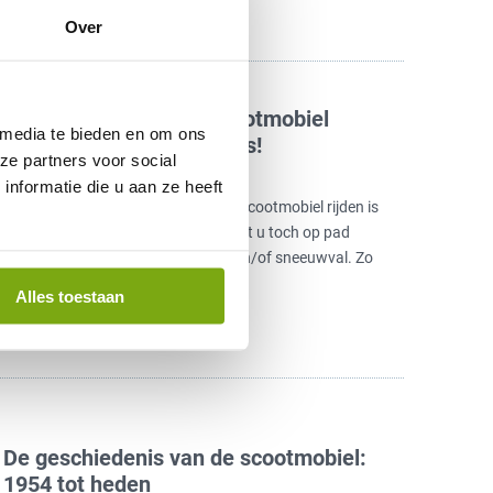
Over
Waterproof en warm scootmobiel
 media te bieden en om ons
rijden in de winter: 11 tips!
ze partners voor social
3 januari 2021
nformatie die u aan ze heeft
Winters weer is onvoorspelbaar en scootmobiel rijden is
dan niet altijd een pretje. Wilt of moet u toch op pad
tijdens winterse vorst, regenbuien en/of sneeuwval. Zo
houdt u het…
Lees meer
Alles toestaan
De geschiedenis van de scootmobiel:
1954 tot heden