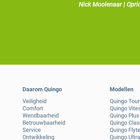
Nick Moolenaar | Opri
Daarom Quingo
Modellen
Veiligheid
Quingo Tou
Comfort
Quingo Vite
Wendbaarheid
Quingo Plus
Betrouwbaarheid
Quingo Clas
Service
Quingo Flyt
Ontwikkeling
Quingo Ultra