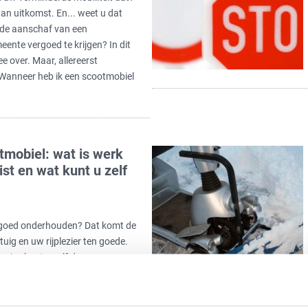
an uitkomst. En... weet u dat
m de aanschaf van een
ente vergoed te krijgen? In dit
ee over. Maar, allereerst
Wanneer heb ik een scootmobiel
mobiel: wat is werk
ist en wat kunt u zelf
goed onderhouden? Dat komt de
uig en uw rijplezier ten goede.
jes kunt u zelf doen, maar
biel is werk voor een