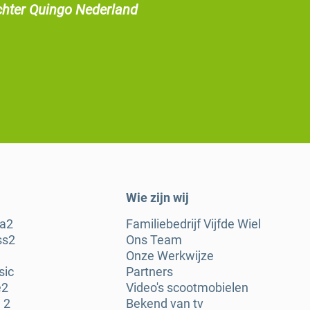
chter Quingo Nederland
Wie zijn wij
ra2
Familiebedrijf Vijfde Wiel
ss2
Ons Team
Onze Werkwijze
sic
Partners
e2
Video's scootmobielen
 2
Bekend van tv