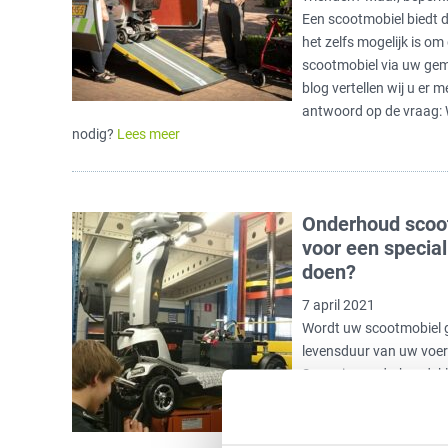
Een scootmobiel biedt d
het zelfs mogelijk is o
scootmobiel via uw geme
blog vertellen wij u er m
antwoord op de vraag: 
nodig?
Lees meer
Onderhoud scoot
voor een special
doen?
7 april 2021
Wordt uw scootmobiel 
levensduur van uw voert
Sommige onderhoudsklus
welk onderhoud scootmo
specialist?
Lees meer