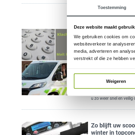
Toestemming
Deze website maakt gebruik
Klacht Quingo s
We gebruiken cookies om cont
wij u weer snel 
websiteverkeer te analyseren
9 februari 2021
media, adverteren en analys
Is er met uw Quingo sc
verstrekt of die ze hebben v
heeft u dus een klacht? 
vakkundig én snel wor
zorgt er immers voor da
Weigeren
wanneer u dat wenst. 
werkwijze bij een probl
u zo weer snel en veilig
Zo blijft uw sco
winter in topcond