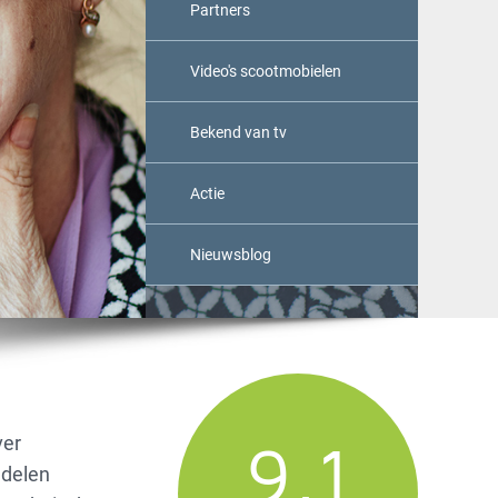
Partners
Video's scootmobielen
Bekend van tv
Actie
Nieuwsblog
9,1
ver
 delen