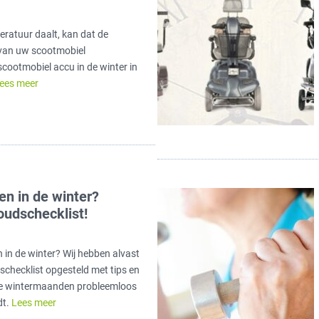
eratuur daalt, kan dat de
 van uw scootmobiel
cootmobiel accu in de winter in
ees meer
en in de winter?
udschecklist!
n in de winter? Wij hebben alvast
checklist opgesteld met tips en
de wintermaanden probleemloos
dt.
Lees meer